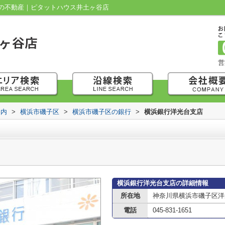
の不動産｜ピタットハウス井土ヶ谷店
営
案内
>
横浜市磯子区
>
横浜市磯子区の銀行
>
横浜銀行洋光台支店
横浜銀行洋光台支店の詳細情報
所在地
神奈川県横浜市磯子区洋
電話
045-831-1651