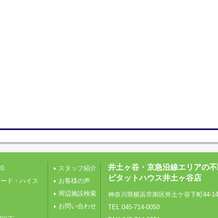
井土ヶ谷・京急沿線エリアの不
0
スタッフ紹介
ピタットハウス井土ヶ谷店
レード・ハイス
お客様の声
周辺施設検索
神奈川県横浜市南区井土ケ谷下町44-1
り
お問い合わせ
TEL:045-714-0050