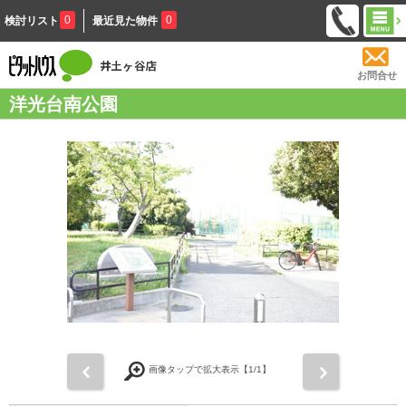
0
0
検討リスト
最近見た物件
お問合せ
洋光台南公園
前
次
画像タップで拡大表示【
1
/1】