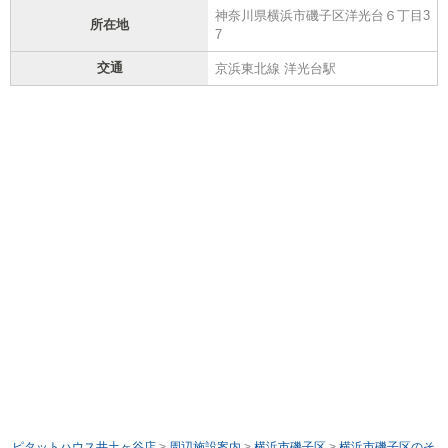
神奈川県横浜市磯子区洋光台６丁目3
所在地
7
交通
京浜東北線 洋光台駅
ピタットハウス井土ヶ谷店
>
周辺施設案内
>
横浜市磯子区
>
横浜市磯子区のそ