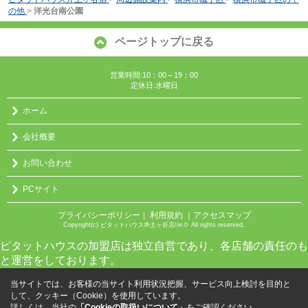
の他
>
洋光台南公園
ページトップに戻る
営業時間:10：00～19：00
定休日:水曜日
ホーム
会社概要
お問い合わせ
PCサイト
プライバシーポリシー
利用規約
｜アクセスマップ
｜
Copyright(c) ピタットハウス井土ヶ谷店/㈱０ All rights reserved.
ピタットハウスの加盟店は独立自営であり、各店舗の責任のも
と運営をしております。
当サイトでは、お客様の当サイト利用状況把握、サービス向上検討を目的と
して、クッキー（Cookie）を使用しています。
詳しくは、当社の
「Cookieの取扱いについて」
をご確認ください。