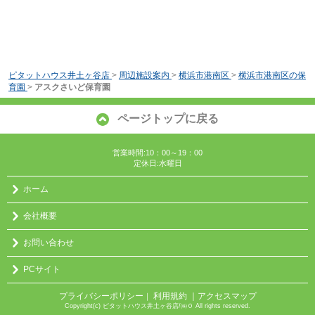
ピタットハウス井土ヶ谷店
>
周辺施設案内
>
横浜市港南区
>
横浜市港南区の保
育園
>
アスクさいど保育園
ページトップに戻る
営業時間:10：00～19：00
定休日:水曜日
ホーム
会社概要
お問い合わせ
PCサイト
プライバシーポリシー
利用規約
｜アクセスマップ
｜
Copyright(c) ピタットハウス井土ヶ谷店/㈱０ All rights reserved.