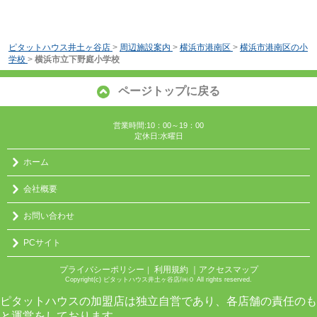
ピタットハウス井土ヶ谷店
>
周辺施設案内
>
横浜市港南区
>
横浜市港南区の小
学校
>
横浜市立下野庭小学校
ページトップに戻る
営業時間:10：00～19：00
定休日:水曜日
ホーム
会社概要
お問い合わせ
PCサイト
プライバシーポリシー
利用規約
｜アクセスマップ
｜
Copyright(c) ピタットハウス井土ヶ谷店/㈱０ All rights reserved.
ピタットハウスの加盟店は独立自営であり、各店舗の責任のも
と運営をしております。