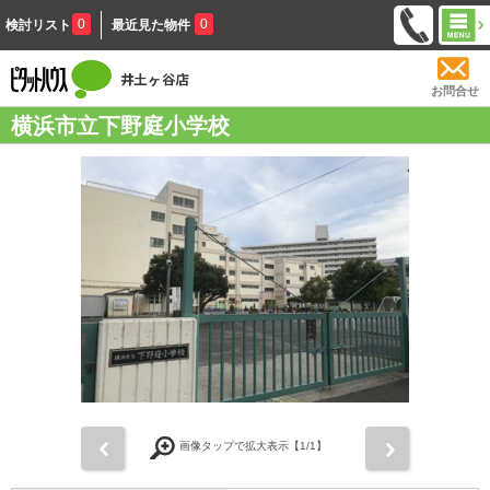
0
0
検討リスト
最近見た物件
お問合せ
横浜市立下野庭小学校
前
次
画像タップで拡大表示【
1
/1】