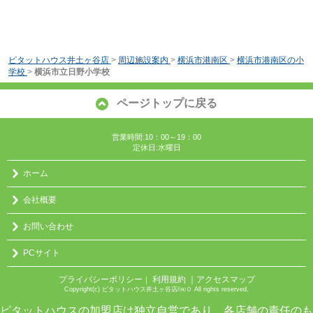
ピタットハウス井土ヶ谷店
>
周辺施設案内
>
横浜市港南区
>
横浜市港南区の小
学校
>
横浜市立日野小学校
ページトップに戻る
営業時間:10：00～19：00
定休日:水曜日
ホーム
会社概要
お問い合わせ
PCサイト
プライバシーポリシー
利用規約
｜アクセスマップ
｜
Copyright(c) ピタットハウス井土ヶ谷店/㈱０ All rights reserved.
ピタットハウスの加盟店は独立自営であり、各店舗の責任のも