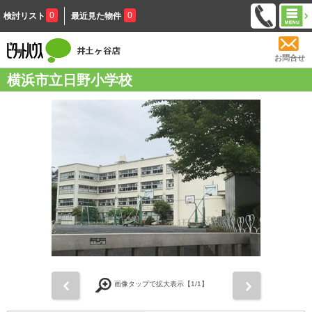
0
0
検討リスト
最近見た物件
お問合せ
横浜市立日野小学校
前
次
画像タップで拡大表示【
1
/1】