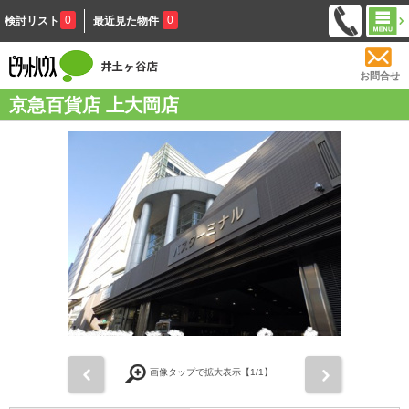
0
0
検討リスト
最近見た物件
お問合せ
京急百貨店 上大岡店
前
次
画像タップで拡大表示【
1
/1】