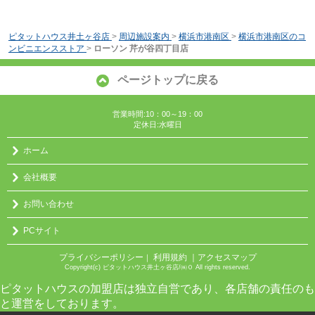
ピタットハウス井土ヶ谷店
>
周辺施設案内
>
横浜市港南区
>
横浜市港南区のコ
ンビニエンスストア
>
ローソン 芹が谷四丁目店
ページトップに戻る
営業時間:10：00～19：00
定休日:水曜日
ホーム
会社概要
お問い合わせ
PCサイト
プライバシーポリシー
利用規約
｜アクセスマップ
｜
Copyright(c) ピタットハウス井土ヶ谷店/㈱０ All rights reserved.
ピタットハウスの加盟店は独立自営であり、各店舗の責任のも
と運営をしております。