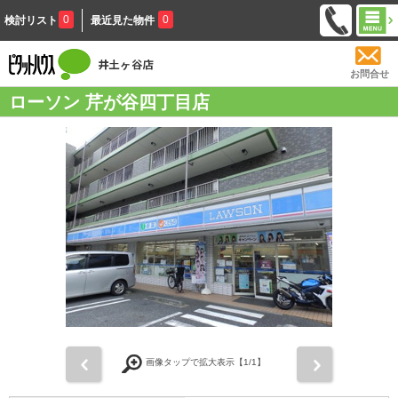
0
0
検討リスト
最近見た物件
お問合せ
ローソン 芹が谷四丁目店
前
次
画像タップで拡大表示【
1
/1】