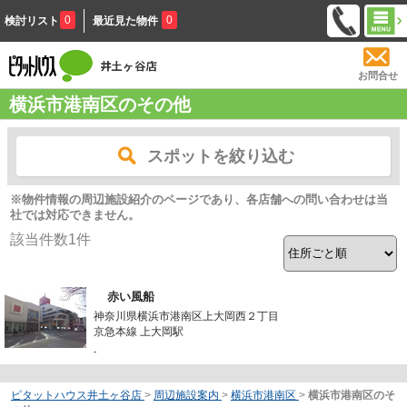
0
0
検討リスト
最近見た物件
お問合せ
横浜市港南区のその他
スポットを絞り込む
※物件情報の周辺施設紹介のページであり、各店舗への問い合わせは当
社では対応できません。
該当件数
1
件
赤い風船
神奈川県横浜市港南区上大岡西２丁目
京急本線 上大岡駅
-
ピタットハウス井土ヶ谷店
>
周辺施設案内
>
横浜市港南区
>
横浜市港南区のそ