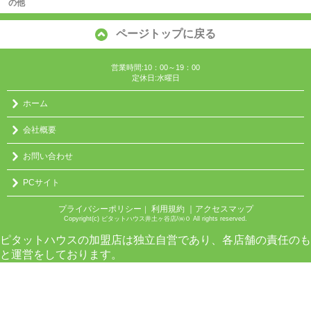
の他
ページトップに戻る
営業時間:10：00～19：00
定休日:水曜日
ホーム
会社概要
お問い合わせ
PCサイト
プライバシーポリシー
利用規約
｜アクセスマップ
｜
Copyright(c) ピタットハウス井土ヶ谷店/㈱０ All rights reserved.
ピタットハウスの加盟店は独立自営であり、各店舗の責任のも
と運営をしております。