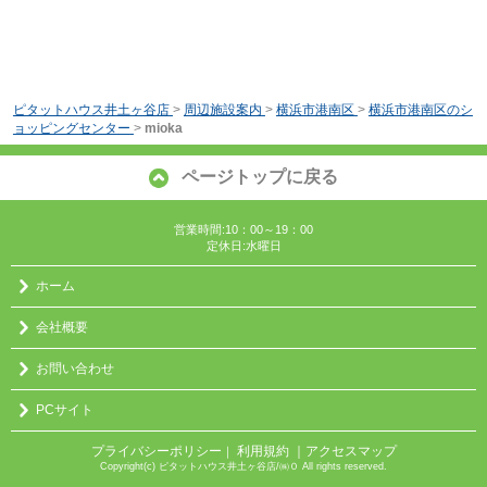
ピタットハウス井土ヶ谷店
>
周辺施設案内
>
横浜市港南区
>
横浜市港南区のシ
ョッピングセンター
>
mioka
ページトップに戻る
営業時間:10：00～19：00
定休日:水曜日
ホーム
会社概要
お問い合わせ
PCサイト
プライバシーポリシー
利用規約
｜アクセスマップ
｜
Copyright(c) ピタットハウス井土ヶ谷店/㈱０ All rights reserved.