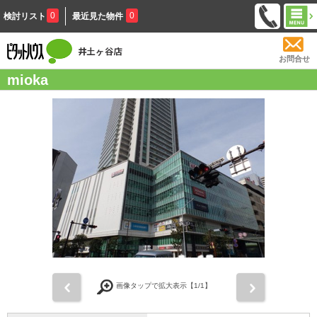
0
0
検討リスト
最近見た物件
お問合せ
mioka
前
次
画像タップで拡大表示【
1
/1】