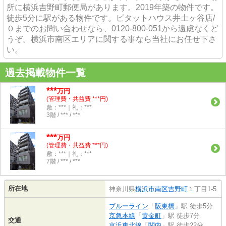
所に横浜吉野町郵便局があります。2019年築の物件です。
徒歩5分に駅がある物件です。ピタットハウス井土ヶ谷店/
０までのお問い合わせなら、0120-800-051から遠慮なくど
うぞ。横浜市南区エリアに関する事なら当社にお任せ下さ
い。
過去掲載物件一覧
***
万円
(管理費・共益費 ***円)
敷：***｜礼：***
3階 / *** / ***
***
万円
(管理費・共益費 ***円)
敷：***｜礼：***
7階 / *** / ***
所在地
神奈川県
横浜市南区
吉野町
１丁目1‐5
ブルーライン
「
阪東橋
」駅 徒歩5分
京急本線
「
黄金町
」駅 徒歩7分
交通
京浜東北線
「
関内
」駅 徒歩22分