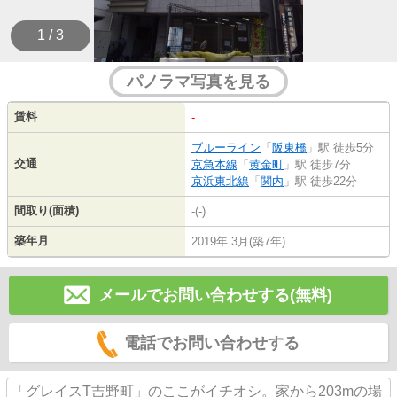
1 / 3
パノラマ写真を見る
賃料
-
ブルーライン
「
阪東橋
」駅 徒歩5分
交通
京急本線
「
黄金町
」駅 徒歩7分
京浜東北線
「
関内
」駅 徒歩22分
間取り(面積)
-(-)
築年月
2019年 3月(築7年)
メールでお問い合わせする(無料)
電話でお問い合わせする
「グレイスT吉野町」のここがイチオシ。家から203mの場