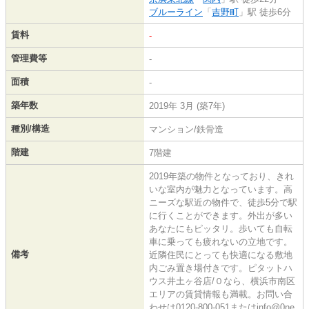
ブルーライン
「
吉野町
」駅 徒歩6分
賃料
-
管理費等
-
面積
-
築年数
2019年 3月 (築7年)
種別/構造
マンション/鉄骨造
階建
7階建
2019年築の物件となっており、きれ
いな室内が魅力となっています。高
ニーズな駅近の物件で、徒歩5分で駅
に行くことができます。外出が多い
あなたにもピッタリ。歩いても自転
車に乗っても疲れないの立地です。
備考
近隣住民にとっても快適になる敷地
内ごみ置き場付きです。ピタットハ
ウス井土ヶ谷店/０なら、横浜市南区
エリアの賃貸情報も満載。お問い合
わせは0120-800-051またはinfo@0ne