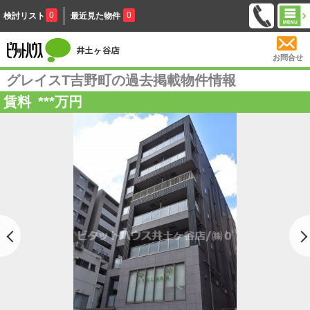
0
0
検討リスト
最近見た物件
お問合せ
グレイスT吉野町の過去掲載物件情報
賃料
***
万円