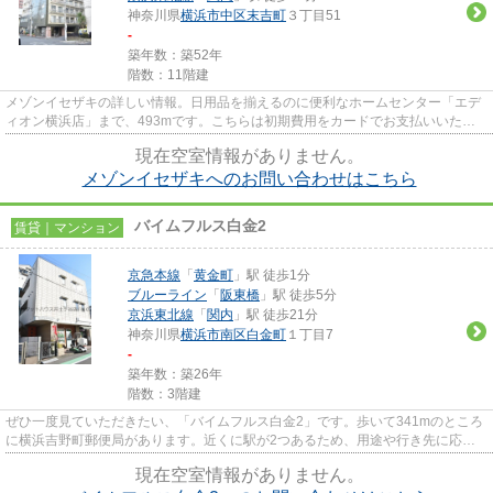
神奈川県
横浜市中区
末吉町
３丁目51
-
築年数：築52年
階数：11階建
メゾンイセザキの詳しい情報。日用品を揃えるのに便利なホームセンター「エデ
ィオン横浜店」まで、493mです。こちらは初期費用をカードでお支払いいただ
ける物件です。弊社では京急本...
現在空室情報がありません。
メゾンイセザキへのお問い合わせはこちら
バイムフルス白金2
賃貸｜マンション
京急本線
「
黄金町
」駅 徒歩1分
ブルーライン
「
阪東橋
」駅 徒歩5分
京浜東北線
「
関内
」駅 徒歩21分
神奈川県
横浜市南区
白金町
１丁目7
-
築年数：築26年
階数：3階建
ぜひ一度見ていただきたい、「バイムフルス白金2」です。歩いて341mのところ
に横浜吉野町郵便局があります。近くに駅が2つあるため、用途や行き先に応じ
て駅を選べる物件です。徒歩1分...
現在空室情報がありません。