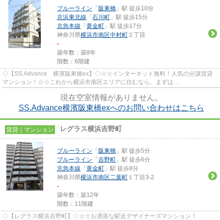
ブルーライン
「
阪東橋
」駅 徒歩10分
京浜東北線
「
石川町
」駅 徒歩15分
京急本線
「
黄金町
」駅 徒歩17分
神奈川県
横浜市南区
中村町
２丁目
-
築年数：築8年
階数：6階建
◇【SS.Advance 横濱阪東橋ex】◇☆☆インターネット無料！人気の分譲賃貸
マンション！☆☆これから横浜市南区エリアに住むなら、まずは
「info@0net.co.jp」又は「0120-800-051」から不動産...
現在空室情報がありません。
SS.Advance横濱阪東橋exへのお問い合わせはこちら
レグラス横浜吉野町
賃貸｜マンション
ブルーライン
「
阪東橋
」駅 徒歩5分
ブルーライン
「
吉野町
」駅 徒歩6分
京急本線
「
黄金町
」駅 徒歩8分
神奈川県
横浜市南区
二葉町
１丁目3-2
-
築年数：築12年
階数：11階建
◇【レグラス横浜吉野町】◇☆☆お洒落な駅近デザイナーズマンション！