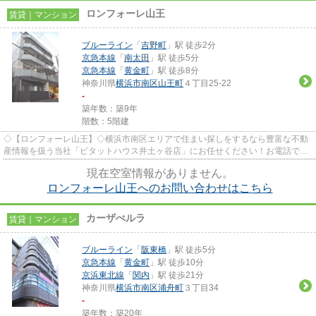
ロンフォーレ山王
賃貸｜マンション
ブルーライン
「
吉野町
」駅 徒歩2分
京急本線
「
南太田
」駅 徒歩5分
京急本線
「
黄金町
」駅 徒歩8分
神奈川県
横浜市南区
山王町
４丁目25-22
-
築年数：築9年
階数：5階建
◇【ロンフォーレ山王】◇横浜市南区エリアで住まい探しをするなら豊富な不動
産情報を扱う当社「ピタットハウス井土ヶ谷店」にお任せください！お電話での
お問い合わせは「0120-800-051...
現在空室情報がありません。
ロンフォーレ山王へのお問い合わせはこちら
カーザぺルラ
賃貸｜マンション
ブルーライン
「
阪東橋
」駅 徒歩5分
京急本線
「
黄金町
」駅 徒歩10分
京浜東北線
「
関内
」駅 徒歩21分
神奈川県
横浜市南区
浦舟町
３丁目34
-
築年数：築20年