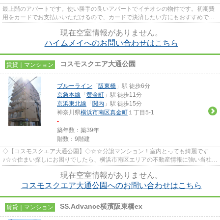
最上階のアパートです。使い勝手の良いアパートでイチオシの物件です。初期費
用をカードでお支払いいただけるので、カードで決済したい方にもおすすめで
す。目的に応じて駅を選べるこ...
現在空室情報がありません。
ハイムメイへのお問い合わせはこちら
コスモスクエア大通公園
賃貸｜マンション
ブルーライン
「
阪東橋
」駅 徒歩6分
京急本線
「
黄金町
」駅 徒歩11分
京浜東北線
「
関内
」駅 徒歩15分
神奈川県
横浜市南区
真金町
１丁目5-1
-
築年数：築39年
階数：9階建
◇【コスモスクエア大通公園】◇☆☆分譲マンション！室内とっても綺麗です
♪☆☆住まい探しにお困りでしたら、横浜市南区エリアの不動産情報に強い当社
「ピタットハウス井土ヶ谷店」にご相談...
現在空室情報がありません。
コスモスクエア大通公園へのお問い合わせはこちら
SS.Advance横濱阪東橋ex
賃貸｜マンション