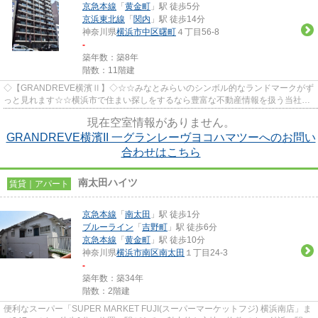
京急本線
「
黄金町
」駅 徒歩5分
京浜東北線
「
関内
」駅 徒歩14分
神奈川県
横浜市中区
曙町
４丁目56-8
-
築年数：築8年
階数：11階建
◇【GRANDREVE横濱Ⅱ】◇☆☆みなとみらいのシンボル的なランドマークがず
っと見れます☆☆横浜市で住まい探しをするなら豊富な不動産情報を扱う当社
「ピタットハウス井土ヶ谷店」にお任せく...
現在空室情報がありません。
GRANDREVE横濱II 一グランレーヴヨコハマツーへのお問い
合わせはこちら
南太田ハイツ
賃貸｜アパート
京急本線
「
南太田
」駅 徒歩1分
ブルーライン
「
吉野町
」駅 徒歩6分
京急本線
「
黄金町
」駅 徒歩10分
神奈川県
横浜市南区
南太田
１丁目24-3
-
築年数：築34年
階数：2階建
便利なスーパー「SUPER MARKET FUJI(スーパーマーケットフジ) 横浜南店」ま