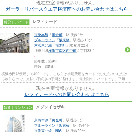
現在空室情報がありません。
ガーラ・リバースクエア横濱南へのお問い合わせはこちら
レフィナード
賃貸｜アパート
京急本線
「
黄金町
」駅 徒歩4分
ブルーライン
「
阪東橋
」駅 徒歩10分
京浜東北線
「
桜木町
」駅 徒歩22分
神奈川県
横浜市南区
西中町
２丁目28-4
-
築年数：築9年
階数：3階建
横浜赤門郵便局まで409mです。こちらは初期費用をカードでお支払いいただけ
る物件なので、支払い手続きの手間が省けます。最上階のアパートです。平坦な
場所にあるアパートなら毎日の...
現在空室情報がありません。
レフィナードへのお問い合わせはこちら
メゾンイセザキ
賃貸｜マンション
京急本線
「
黄金町
」駅 徒歩3分
ブルーライン
「
阪東橋
」駅 徒歩4分
京浜東北線
「
関内
」駅 徒歩20分