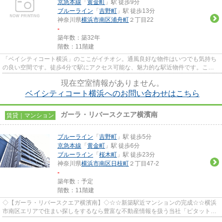
京急本線
「
黄金町
」駅 徒歩9分
ブルーライン
「
吉野町
」駅 徒歩13分
神奈川県
横浜市南区
浦舟町
２丁目22
-
築年数：築32年
階数：11階建
「ベイシティコート横浜」のここがイチオシ。通風良好な物件はいつでも気持ち
の良い空間です。徒歩4分で駅にアクセス可能な、魅力的な駅近物件です。こち
らは機械式駐車場付きの物件で...
現在空室情報がありません。
ベイシティコート横浜へのお問い合わせはこちら
ガーラ・リバースクエア横濱南
賃貸｜マンション
ブルーライン
「
吉野町
」駅 徒歩5分
京急本線
「
黄金町
」駅 徒歩6分
ブルーライン
「
桜木町
」駅 徒歩23分
神奈川県
横浜市南区
日枝町
２丁目47-2
-
築年数：予定
階数：11階建
◇【ガーラ・リバースクエア横濱南】◇☆☆新築駅近マンションの完成☆☆横浜
市南区エリアで住まい探しをするなら豊富な不動産情報を扱う当社「ピタットハ
ウス井土ヶ谷店」にお任せください...