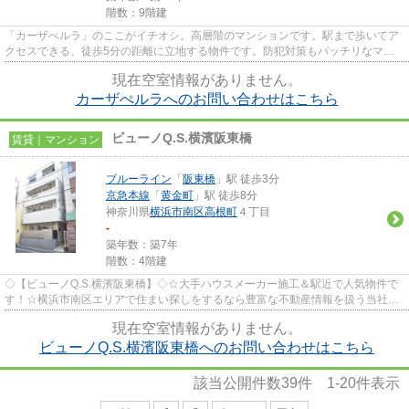
階数：9階建
「カーザぺルラ」のここがイチオシ。高層階のマンションです。駅まで歩いてア
クセスできる、徒歩5分の距離に立地する物件です。防犯対策もバッチリなマン
ションタイプの物件です。気に...
現在空室情報がありません。
カーザぺルラへのお問い合わせはこちら
ビューノQ.S.横濱阪東橋
賃貸｜マンション
ブルーライン
「
阪東橋
」駅 徒歩3分
京急本線
「
黄金町
」駅 徒歩8分
神奈川県
横浜市南区
高根町
４丁目
-
築年数：築7年
階数：4階建
◇【ビューノQ.S.横濱阪東橋】◇☆大手ハウスメーカー施工＆駅近で人気物件で
す！☆横浜市南区エリアで住まい探しをするなら豊富な不動産情報を扱う当社
「ピタットハウス井土ヶ谷店」にお...
現在空室情報がありません。
ビューノQ.S.横濱阪東橋へのお問い合わせはこちら
該当公開件数
39
件
1-20
件表示