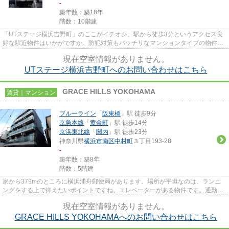
-
築年数：築18年
階数：10階建
「UTステージ横浜吉野町」のここがイチオシ。駅から徒歩3分というアクセス良
好な駅近物件はいかがですか。防犯対策もバッチリなマンションタイプの物件で
す。道が平坦だと買い物も快適...
現在空室情報がありません。
UTステージ横浜吉野町へのお問い合わせはこちら
GRACE HILLS YOKOHAMA
賃貸｜マンション
ブルーライン
「
阪東橋
」駅 徒歩9分
京急本線
「
黄金町
」駅 徒歩14分
京浜東北線
「
関内
」駅 徒歩23分
神奈川県
横浜市南区
中村町
３丁目193-28
-
築年数：築8年
階数：5階建
家から379mのところに横浜浦舟郵便局があります。場所が平坦なのは、ランニ
ングをする上で抑えたいポイントですね。エレベーターがある物件です。通勤や
お出かけに便利な、徒歩9分に駅...
現在空室情報がありません。
GRACE HILLS YOKOHAMAへのお問い合わせはこちら