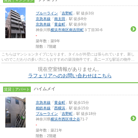
ブルーライン
「
吉野町
」駅 徒歩3分
京急本線
「
南太田
」駅 徒歩8分
京急本線
「
黄金町
」駅 徒歩9分
神奈川県
横浜市南区
南吉田町
３丁目30-6
-
築年数：築9年
階数：7階建
こちらはマンションタイプになります。タイルが外壁には張られています。新し
いのでこだわりの多い方にもおすすめの築浅物件です。高ニーズな駅近の物件
で、徒歩3分で駅に行くことがで...
現在空室情報がありません。
ラフェリアへのお問い合わせはこちら
ハイムメイ
賃貸｜アパート
京急本線
「
黄金町
」駅 徒歩15分
相鉄本線
「
西横浜
」駅 徒歩15分
ブルーライン
「
吉野町
」駅 徒歩18分
神奈川県
横浜市西区
境之谷
71-7
-
築年数：築21年
階数：2階建