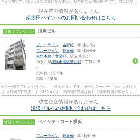
で247mです。徒歩1分の位置に駅がある、魅力的な立地の物件です。付近に駅が
2駅あり、行き先に応じて使い分...
現在空室情報がありません。
南太田ハイツへのお問い合わせはこちら
滝沢ビル
賃貸｜マンション
ブルーライン
「
吉野町
」駅 徒歩3分
ブルーライン
「
阪東橋
」駅 徒歩8分
京急本線
「
黄金町
」駅 徒歩10分
神奈川県
横浜市南区
新川町
２丁目4-15
-
築年数：築19年
階数：5階建
ぜひ一度見ていただきたい、「滝沢ビル」です。便利なスーパー「まいばすけっ
と 吉野町5丁目店」まで462mです。2駅利用可能な物件で移動範囲が広がりま
す。外観タイル張りの物件はオシ...
現在空室情報がありません。
滝沢ビルへのお問い合わせはこちら
ベイシティコート横浜
賃貸｜マンション
ブルーライン
「
阪東橋
」駅 徒歩4分