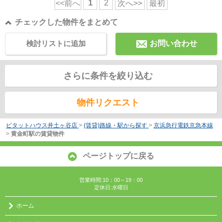
1
2
<<前へ
次へ>>
最初
チェックした物件をまとめて
検討リストに追加
お問い合わせ
さらに条件を絞り込む
物件リクエスト
ピタットハウス井土ヶ谷店
>
(賃貸)路線・駅から探す
>
京浜急行電鉄京急本線
>
黄金町駅の賃貸物件
ページトップに戻る
営業時間:10：00～19：00
定休日:水曜日
ホーム