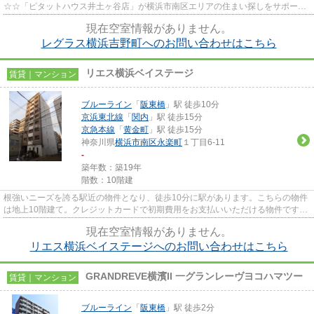
☆☆「ピタットハウス井土ヶ谷店」が横浜市南区エリアの住まい探しをサポート
致します。不動産に関するご相談・ご要望...
現在空室情報がありません。
レグラス横浜吉野町へのお問い合わせはこちら
リエス横浜ベイステージ
賃貸｜マンション
ブルーライン
「
阪東橋
」駅 徒歩10分
京浜東北線
「
関内
」駅 徒歩15分
京急本線
「
黄金町
」駅 徒歩15分
神奈川県
横浜市南区
永楽町
１丁目6-11
-
築年数：築19年
階数：10階建
根強いニーズを誇る駅近の物件となり、徒歩10分に駅があります。こちらの物件
は地上10階建て。クレジットカードで初期費用をお支払いいただける物件です。
使い勝手の良い敷地内ごみ置...
現在空室情報がありません。
リエス横浜ベイステージへのお問い合わせはこちら
GRANDREVE横濱II 一グランレーヴヨコハマツー
賃貸｜マンション
ブルーライン
「
阪東橋
」駅 徒歩2分