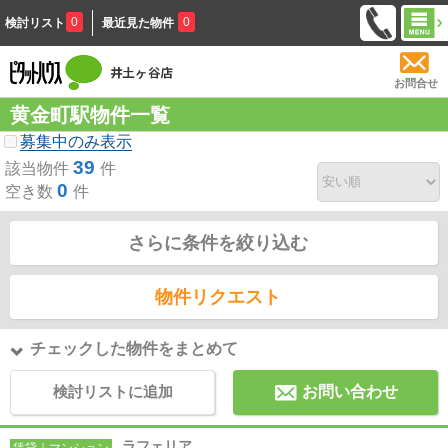
0
0
検討リスト
最近見た物件
お問合せ
黄金町駅物件一覧
募集中のみ表示
39
該当物件
件
0
空き数
件
さらに条件を絞り込む
物件リクエスト
チェックした物件をまとめて
検討リストに追加
お問い合わせ
ラフェリア
賃貸｜マンション