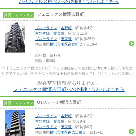
バイムフルス白金2へのお問い合わせはこちら
フェニックス横濱吉野町
賃貸｜マンション
ブルーライン
「
吉野町
」駅 徒歩4分
京急本線
「
黄金町
」駅 徒歩11分
ブルーライン
「
阪東橋
」駅 徒歩25分
神奈川県
横浜市南区
高砂町
２丁目19-4
-
築年数：築17年
階数：9階建
◇【フェニックス横濱吉野町】◇☆２路線使えて便利な立地です☆横浜市南区エ
リアで住まい探しをするなら豊富な不動産情報を扱う当社「ピタットハウス井土
ヶ谷店」にお任せください！お電...
現在空室情報がありません。
フェニックス横濱吉野町へのお問い合わせはこちら
UTステージ横浜吉野町
賃貸｜マンション
ブルーライン
「
吉野町
」駅 徒歩3分
京急本線
「
黄金町
」駅 徒歩8分
ブルーライン
「
阪東橋
」駅 徒歩9分
神奈川県
横浜市南区
南吉田町
２丁目17-41