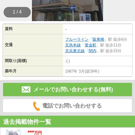
1 / 4
賃料
-
ブルーライン
「
阪東橋
」駅 徒歩6分
交通
京急本線
「
黄金町
」駅 徒歩11分
京浜東北線
「
関内
」駅 徒歩15分
間取り(面積)
-(-)
築年月
1987年 3月(築39年)
メールでお問い合わせする(無料)
電話でお問い合わせする
過去掲載物件一覧
***
万円