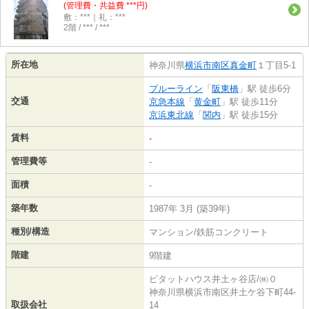
(管理費・共益費 ***円)
敷：***｜礼：***
2階 / *** / ***
所在地
神奈川県
横浜市南区
真金町
１丁目5-1
ブルーライン
「
阪東橋
」駅 徒歩6分
交通
京急本線
「
黄金町
」駅 徒歩11分
京浜東北線
「
関内
」駅 徒歩15分
賃料
-
管理費等
-
面積
-
築年数
1987年 3月 (築39年)
種別/構造
マンション/鉄筋コンクリート
階建
9階建
ピタットハウス井土ヶ谷店/㈱０
神奈川県横浜市南区井土ケ谷下町44-
取扱会社
14