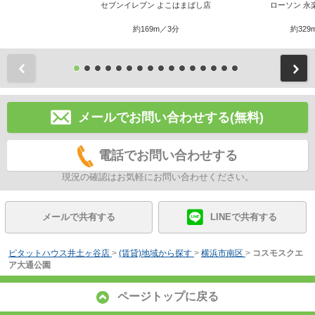
セブンイレブン よこはまばし店
ローソン 永
約169m／3分
約329
前
メールでお問い合わせする(無料)
電話でお問い合わせする
現況の確認はお気軽にお問い合わせください。
メールで共有する
LINEで共有する
ピタットハウス井土ヶ谷店
>
(賃貸)地域から探す
>
横浜市南区
>
コスモスクエ
ア大通公園
ページトップに戻る