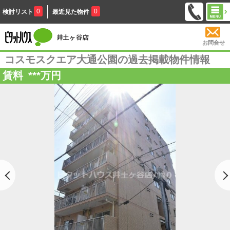
0
0
検討リスト
最近見た物件
お問合せ
コスモスクエア大通公園の過去掲載物件情報
賃料
***
万円