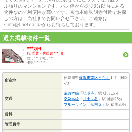
ル張りのマンションです。バス停から徒歩3分以内にある
物件なので利便性が高いです。京急本線弘明寺付近でお探
しの方は、当社までお問い合せ下さい。ご連絡は
<info@0net.co.jp>からお待ちしております。
過去掲載物件一覧
***
万円
(管理費・共益費 ***円)
敷：***｜礼：***
4階 / *** / ***
神奈川県
横浜市南区
六ツ川
１丁目693
所在地
-73
京急本線
「
弘明寺
」駅 徒歩15分
交通
京急本線
「
井土ヶ谷
」駅 徒歩25分
ブルーライン
「
弘明寺
」駅 徒歩20分
賃料
-
管理費等
-