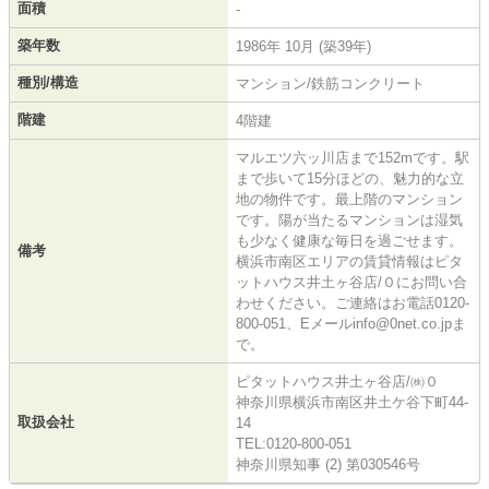
面積
-
築年数
1986年 10月 (築39年)
種別/構造
マンション/鉄筋コンクリート
階建
4階建
マルエツ六ッ川店まで152mです。駅
まで歩いて15分ほどの、魅力的な立
地の物件です。最上階のマンション
です。陽が当たるマンションは湿気
も少なく健康な毎日を過ごせます。
備考
横浜市南区エリアの賃貸情報はピタ
ットハウス井土ヶ谷店/０にお問い合
わせください。ご連絡はお電話0120-
800-051、Eメールinfo@0net.co.jpま
で。
ピタットハウス井土ヶ谷店/㈱０
神奈川県横浜市南区井土ケ谷下町44-
取扱会社
14
TEL:0120-800-051
神奈川県知事 (2) 第030546号