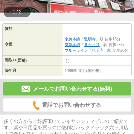
1 / 2
賃料
-
京急本線
「
弘明寺
」駅 徒歩15分
交通
京急本線
「
井土ヶ谷
」駅 徒歩25分
ブルーライン
「
弘明寺
」駅 徒歩20分
間取り(面積)
-(-)
築年月
1986年 10月(築39年)
メールでお問い合わせする(無料)
電話でお問い合わせする
多くの方からご好評頂いているサンシティビルのご紹介で
す。薬や日用品を買うのに便利なハックドラッグ六ッ川店
まで359mです。おしゃれなあなたにピッタリな外観タイ