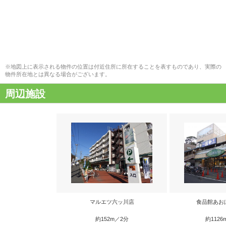
※地図上に表示される物件の位置は付近住所に所在することを表すものであり、実際の
物件所在地とは異なる場合がございます。
周辺施設
マルエツ六ッ川店
食品館あお
約152m／2分
約1126