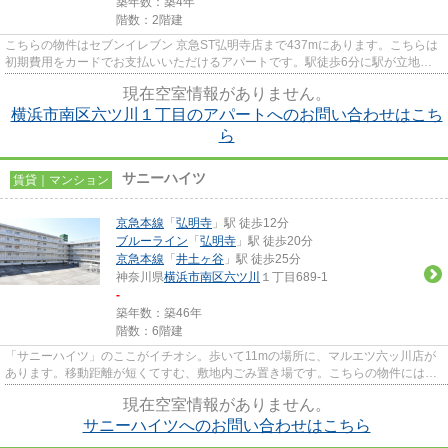
築年数：築4年
階数：2階建
こちらの物件はセブンイレブン 京急ST弘明寺店まで437mにあります。こちらは
初期費用をカードでお支払いいただけるアパートです。駅徒歩6分に駅が立地す
る物件なので、電車を多く利用...
現在空室情報がありません。
横浜市南区六ツ川１丁目のアパートへのお問い合わせはこち
ら
サニーハイツ
賃貸｜マンション
京急本線
「
弘明寺
」駅 徒歩12分
ブルーライン
「
弘明寺
」駅 徒歩20分
京急本線
「
井土ヶ谷
」駅 徒歩25分
神奈川県
横浜市南区
六ツ川
１丁目689‐1
-
築年数：築46年
階数：6階建
「サニーハイツ」のここがイチオシ。歩いて11mの場所に、マルエツ六ッ川店が
あります。移動距離が短くてすむ、敷地内ごみ置き場です。こちらの物件にはエ
レベーターが付いています。地...
現在空室情報がありません。
サニーハイツへのお問い合わせはこちら