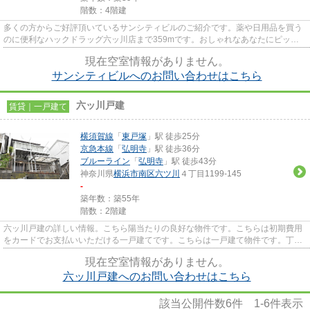
階数：4階建
多くの方からご好評頂いているサンシティビルのご紹介です。薬や日用品を買う
のに便利なハックドラッグ六ッ川店まで359mです。おしゃれなあなたにピッタ
リな外観タイル張りのマンショ...
現在空室情報がありません。
サンシティビルへのお問い合わせはこちら
六ッ川戸建
賃貸｜一戸建て
横須賀線
「
東戸塚
」駅 徒歩25分
京急本線
「
弘明寺
」駅 徒歩36分
ブルーライン
「
弘明寺
」駅 徒歩43分
神奈川県
横浜市南区
六ツ川
４丁目1199-145
-
築年数：築55年
階数：2階建
六ッ川戸建の詳しい情報。こちら陽当たりの良好な物件です。こちらは初期費用
をカードでお支払いいただける一戸建てです。こちらは一戸建て物件です。丁寧
かつ迅速に対応する事がモッ...
現在空室情報がありません。
六ッ川戸建へのお問い合わせはこちら
該当公開件数
6
件
1-6
件表示