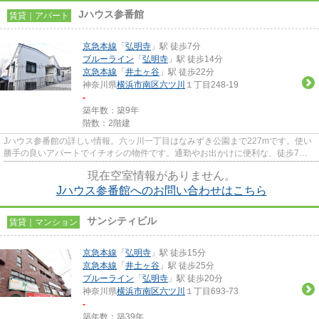
Jハウス参番館
賃貸｜アパート
京急本線
「
弘明寺
」駅 徒歩7分
ブルーライン
「
弘明寺
」駅 徒歩14分
京急本線
「
井土ヶ谷
」駅 徒歩22分
神奈川県
横浜市南区
六ツ川
１丁目248-19
-
築年数：築9年
階数：2階建
Jハウス参番館の詳しい情報。六ッ川一丁目はなみずき公園まで227mです。使い
勝手の良いアパートでイチオシの物件です。通勤やお出かけに便利な、徒歩7分
に駅のある物件です。ピタット...
現在空室情報がありません。
Jハウス参番館へのお問い合わせはこちら
サンシティビル
賃貸｜マンション
京急本線
「
弘明寺
」駅 徒歩15分
京急本線
「
井土ヶ谷
」駅 徒歩25分
ブルーライン
「
弘明寺
」駅 徒歩20分
神奈川県
横浜市南区
六ツ川
１丁目693-73
-
築年数：築39年