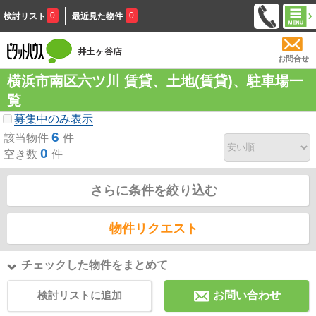
0
0
検討リスト
最近見た物件
お問合せ
横浜市南区六ツ川 賃貸、土地(賃貸)、駐車場一
覧
募集中のみ表示
6
該当物件
件
0
空き数
件
さらに条件を絞り込む
物件リクエスト
チェックした物件をまとめて
検討リストに追加
お問い合わせ