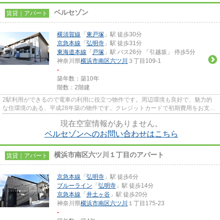
ベルセゾン
賃貸｜アパート
横須賀線
「
東戸塚
」駅 徒歩30分
京急本線
「
弘明寺
」駅 徒歩31分
東海道本線
「
戸塚
」駅 バス26分 「引越坂」 停歩5分
神奈川県
横浜市南区
六ツ川
３丁目109-1
-
築年数：築10年
階数：2階建
2駅利用ができるので電車の利用に役立つ物件です。周辺環境も良好で、魅力的
な住環境のある、平成28年築の物件です。クレジットカードで初期費用をお支払
いいただける物件です。敷地内...
現在空室情報がありません。
ベルセゾンへのお問い合わせはこちら
横浜市南区六ツ川１丁目のアパート
賃貸｜アパート
京急本線
「
弘明寺
」駅 徒歩6分
ブルーライン
「
弘明寺
」駅 徒歩14分
京急本線
「
井土ヶ谷
」駅 徒歩20分
神奈川県
横浜市南区
六ツ川
１丁目175-23
-