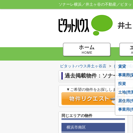
ソナーレ横浜／井土ヶ谷の不動産／ピタッ
ピタットハウス井土ヶ谷店
>
(賃貸)地
賃貸
過去掲載物件：ソナーレ横
事業用(
投資
▼ご希望の物件をお探しします
土地(売買
居住用(
事業用(
同じエリアの物件
横浜市南区