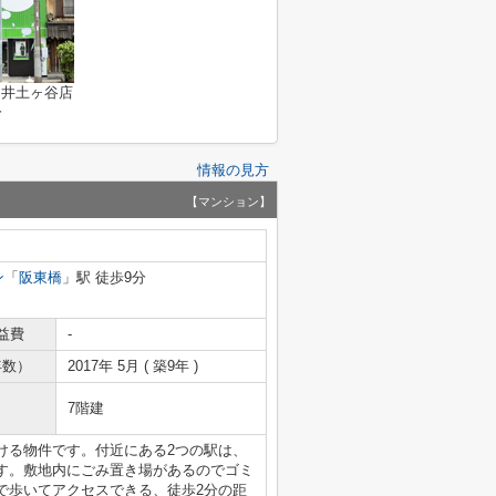
ス井土ヶ谷店
分
情報の見方
【マンション】
ン
「
阪東橋
」駅 徒歩9分
益費
-
年数）
2017年 5月 ( 築9年 )
7階建
ける物件です。付近にある2つの駅は、
す。敷地内にごみ置き場があるのでゴミ
で歩いてアクセスできる、徒歩2分の距