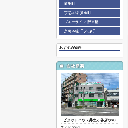
前里町
京急本線 黄金町
ブルーライン 阪東橋
京急本線 日ノ出町
おすすめ物件
ピタットハウス井土ヶ谷店/㈱０
〒232-0053