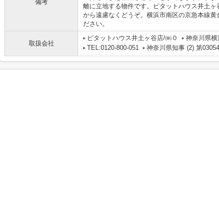
備考
離に立地する物件です。ピタットハウス井土ヶ谷店/０へ
から遠慮なくどうぞ。横浜市南区の京急本線黄
ださい。
ピタットハウス井土ヶ谷店/㈱０
神奈川県横
取扱会社
TEL:0120-800-051
神奈川県知事 (2) 第0305