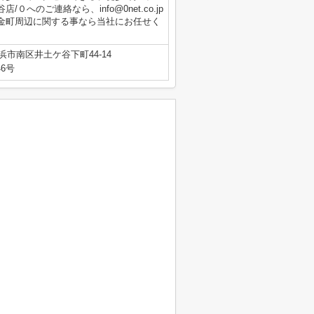
のご連絡なら、info@0net.co.jp
金町周辺に関する事なら当社にお任せく
浜市南区井土ケ谷下町44-14
46号