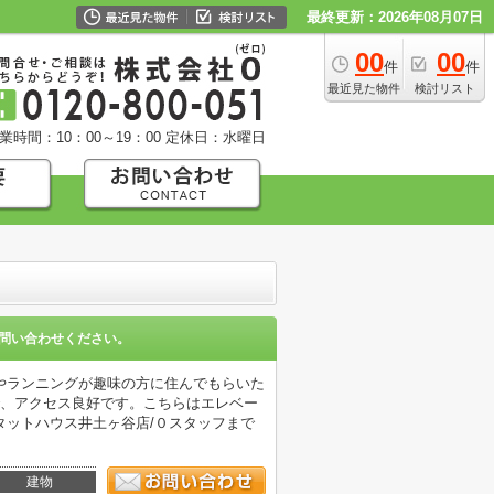
最終更新：2026年08月07日
00
00
件
件
最近見た物件
検討リスト
業時間：10：00～19：00
定休日：水曜日
問い合わせください。
やランニングが趣味の方に住んでもらいた
で、アクセス良好です。こちらはエレベー
らピタットハウス井土ヶ谷店/０スタッフまで
建物