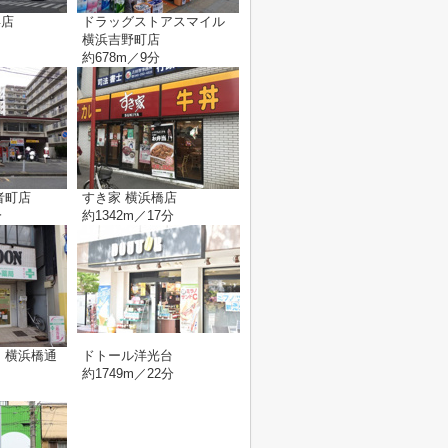
浜店
ドラッグストアスマイル
横浜吉野町店
約678m／9分
者町店
すき家 横浜橋店
分
約1342m／17分
 横浜橋通
ドトール洋光台
約1749m／22分