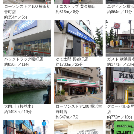
ローソンストア100 横浜初
ミニストップ 黄金橋店
エディオン横
音町店
約616m／8分
約864m／11分
約354m／5分
ハックドラッグ曙町店
ゆで太郎 長者町店
ガスト 横浜長
約830m／11分
約1733m／22分
約1771m／23
大岡川（桜並木）
ローソンストア100 横浜吉
グローバル薬局
約1493m／19分
野町店
店
約547m／7分
約772m／10分