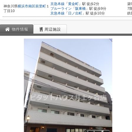
京急本線
「
黄金町
」駅 徒歩2分
築
神奈川県
横浜市南区
前里町
１
ブルーライン
「
阪東橋
」駅 徒歩9分
7
丁目10
京急本線
「
日ノ出町
」駅 徒歩10分
鉄
物件情報
周辺施設