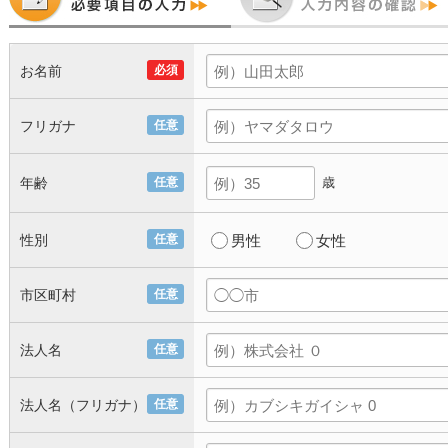
お名前
必須
フリガナ
任意
年齢
任意
歳
性別
任意
男性
女性
市区町村
任意
法人名
任意
法人名（フリガナ）
任意