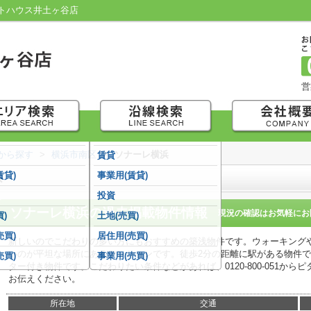
トハウス井土ヶ谷店
営
域から探す
>
横浜市南区
>
ソナーレ横浜
賃貸
浜
賃貸)
事業用(賃貸)
投資
ソナーレ横浜
の過去掲載物件情報
現況の確認はお気軽にお
)
土地(売買)
売買)
居住用(売買)
新しいのでこだわりの多い方にもおすすめの築浅物件です。ウォーキング
いのが平坦な場所にあるマンションです。徒歩2分の距離に駅がある物件
売買)
事業用(売買)
ター付き物件です。こだわりたい条件などがあれば、0120-800-051か
お伝えください。
所在地
交通