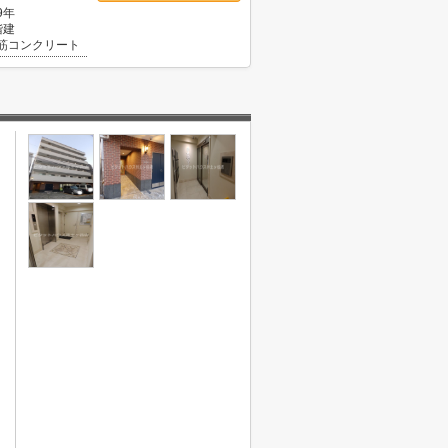
9年
階建
筋コンクリート