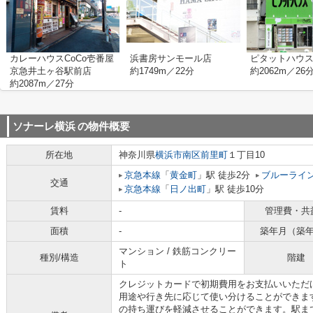
カレーハウスCoCo壱番屋
浜書房サンモール店
ピタットハウ
京急井土ヶ谷駅前店
約1749m／22分
約2062m／26
約2087m／27分
ソナーレ横浜
の物件概要
所在地
神奈川県
横浜市南区
前里町
１丁目10
京急本線
「
黄金町
」駅 徒歩2分
ブルーライ
交通
京急本線
「
日ノ出町
」駅 徒歩10分
賃料
-
管理費・共
面積
-
築年月（築
マンション / 鉄筋コンクリー
種別/構造
階建
ト
クレジットカードで初期費用をお支払いいただ
用途や行き先に応じて使い分けることができま
の持ち運びを軽減させることができます。駅ま