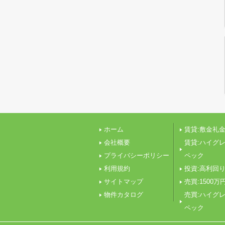
ホーム
賃貸:敷金礼金
会社概要
賃貸:ハイグ
プライバシーポリシー
ペック
利用規約
投資:高利回
サイトマップ
売買:1500万
物件カタログ
売買:ハイグ
ペック