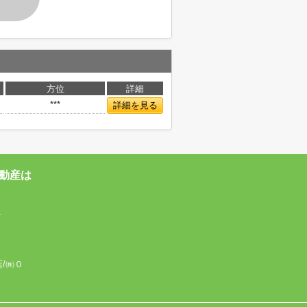
方位
詳細
***
詳細を見る
動産は
4
店/㈱０