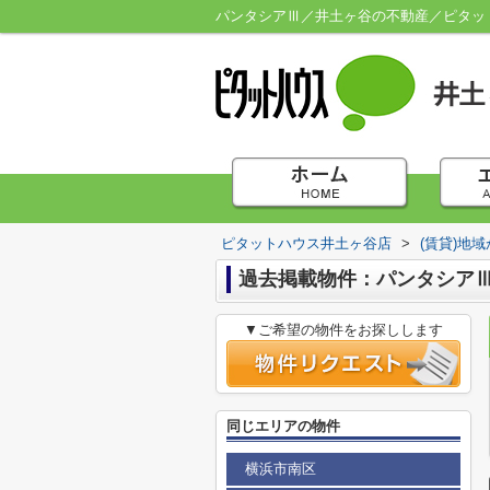
パンタシアⅢ／井土ヶ谷の不動産／ピタッ
ピタットハウス井土ヶ谷店
>
(賃貸)地
過去掲載物件：パンタシア
▼ご希望の物件をお探しします
同じエリアの物件
横浜市南区