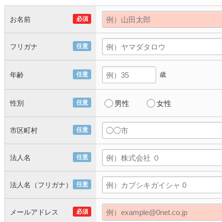
お名前
必須
フリガナ
任意
年齢
任意
歳
性別
任意
男性
女性
市区町村
任意
法人名
任意
法人名（フリガナ）
任意
メールアドレス
必須