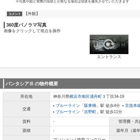
※写真や図と実際の現状とが異なる場合は現状を優先させていただきます
【外観】
コメント
360度パノラマ写真
画像をクリックして視点を操作
エントランス
パンタシアⅢ
の物件概要
所在地
神奈川県
横浜市南区
浦舟町
３丁目34-19
ブルーライン
「
阪東橋
」駅 徒歩4分
京急本
交通
ブルーライン
「
吉野町
」駅 徒歩11分
賃料
-
管理費・共
面積
-
築年月（築
マンション / 鉄筋コンクリー