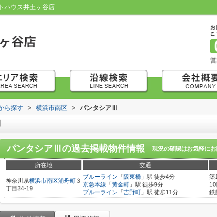
トハウス井土ヶ谷店
営
域から探す
>
横浜市南区
>
パンタシアⅢ
Ⅲ
パンタシアⅢ
の過去掲載物件情報
現況の確認はお気軽にお
所在地
交通
ブルーライン
「
阪東橋
」駅 徒歩4分
築
神奈川県
横浜市南区
浦舟町
３
京急本線
「
黄金町
」駅 徒歩9分
1
丁目34-19
ブルーライン
「
吉野町
」駅 徒歩11分
鉄