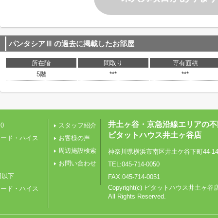
パンタシアⅢ
の過去に掲載したお部屋
所在階
間取り
専有面積
5階
***
***
井土ヶ谷・京急沿線エリアの不
0
スタッフ紹介
ピタットハウス井土ヶ谷店
レード・ハイス
お客様の声
周辺施設検索
神奈川県横浜市南区井土ケ谷下町44-1
り
お問い合わせ
TEL:045-714-0050
円以下
FAX:045-714-0051
Copyright(c) ピタットハウス井土ヶ谷
レード・ハイス
All Rights Reserved.