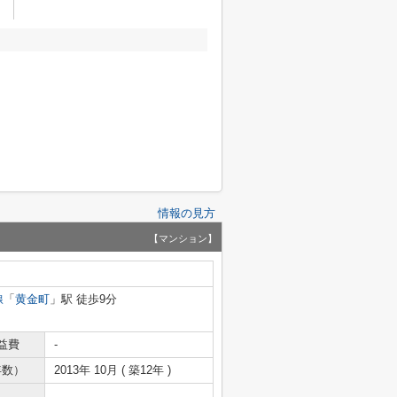
情報の見方
【マンション】
線
「
黄金町
」駅 徒歩9分
益費
-
年数）
2013年 10月 ( 築12年 )