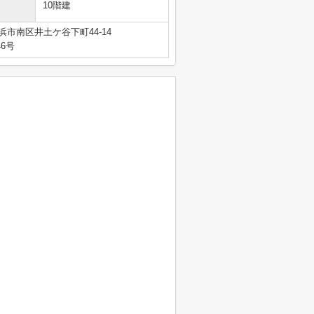
10階建
浜市南区井土ケ谷下町44-14
46号