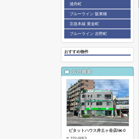
浦舟町
ブルーライン 阪東橋
京急本線 黄金町
ブルーライン 吉野町
おすすめ物件
ピタットハウス井土ヶ谷店/㈱０
〒232-0053