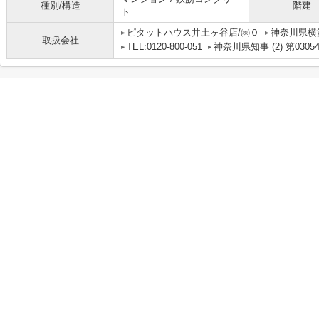
種別/構造
階建
ト
ピタットハウス井土ヶ谷店/㈱０
神奈川県横
取扱会社
TEL:0120-800-051
神奈川県知事 (2) 第0305