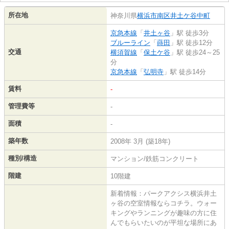
所在地
神奈川県
横浜市南区
井土ケ谷中町
京急本線
「
井土ヶ谷
」駅 徒歩3分
ブルーライン
「
蒔田
」駅 徒歩12分
交通
横須賀線
「
保土ケ谷
」駅 徒歩24～25
分
京急本線
「
弘明寺
」駅 徒歩14分
賃料
-
管理費等
-
面積
-
築年数
2008年 3月 (築18年)
種別/構造
マンション/鉄筋コンクリート
階建
10階建
新着情報：パークアクシス横浜井土
ヶ谷の空室情報ならコチラ。ウォー
キングやランニングが趣味の方に住
んでもらいたいのが平坦な場所にあ