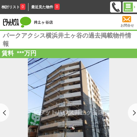
0
0
検討リスト
最近見た物件
お問合せ
パークアクシス横浜井土ヶ谷の過去掲載物件情
報
賃料
***
万円