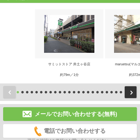
サミットストア 井土ヶ谷店
maruetsu(マ
約79m／1分
約372
前
メールでお問い合わせする(無料)
電話でお問い合わせする