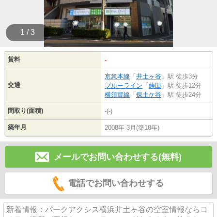
1 / 3
賃料
-
京急本線
「
井土ヶ谷
」駅 徒歩3分
交通
ブルーライン
「
蒔田
」駅 徒歩12分
横須賀線
「
保土ケ谷
」駅 徒歩24分
間取り(面積)
-(-)
築年月
2008年 3月(築18年)
メールでお問い合わせする(無料)
電話でお問い合わせする
新着情報：パークアクシス横浜井土ヶ谷の空室情報ならコ