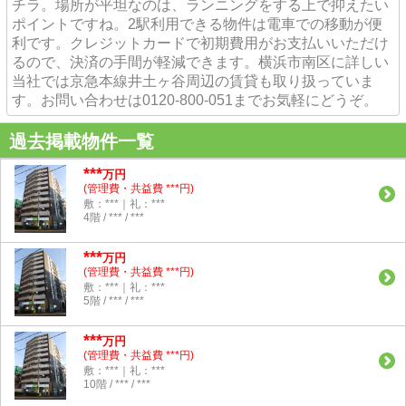
チラ。場所が平坦なのは、ランニングをする上で抑えたい
ポイントですね。2駅利用できる物件は電車での移動が便
利です。クレジットカードで初期費用がお支払いいただけ
るので、決済の手間が軽減できます。横浜市南区に詳しい
当社では京急本線井土ヶ谷周辺の賃貸も取り扱っていま
す。お問い合わせは0120-800-051までお気軽にどうぞ。
過去掲載物件一覧
***
万円
(管理費・共益費 ***円)
敷：***｜礼：***
4階 / *** / ***
***
万円
(管理費・共益費 ***円)
敷：***｜礼：***
5階 / *** / ***
***
万円
(管理費・共益費 ***円)
敷：***｜礼：***
10階 / *** / ***