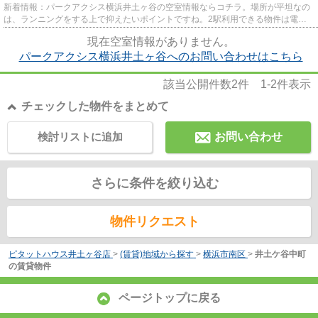
新着情報：パークアクシス横浜井土ヶ谷の空室情報ならコチラ。場所が平坦なの
は、ランニングをする上で抑えたいポイントですね。2駅利用できる物件は電車
での移動が便利です。クレジッ...
現在空室情報がありません。
パークアクシス横浜井土ヶ谷へのお問い合わせはこちら
該当公開件数
2
件
1-2
件表示
チェックした物件をまとめて
検討リストに追加
お問い合わせ
さらに条件を絞り込む
物件リクエスト
ピタットハウス井土ヶ谷店
>
(賃貸)地域から探す
>
横浜市南区
>
井土ケ谷中町
の賃貸物件
ページトップに戻る