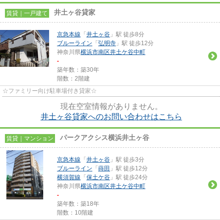
井土ヶ谷貸家
賃貸｜一戸建て
京急本線
「
井土ヶ谷
」駅 徒歩8分
ブルーライン
「
弘明寺
」駅 徒歩12分
神奈川県
横浜市南区
井土ケ谷中町
-
築年数：築30年
階数：2階建
☆ファミリー向け駐車場付き貸家☆
現在空室情報がありません。
井土ヶ谷貸家へのお問い合わせはこちら
パークアクシス横浜井土ヶ谷
賃貸｜マンション
京急本線
「
井土ヶ谷
」駅 徒歩3分
ブルーライン
「
蒔田
」駅 徒歩12分
横須賀線
「
保土ケ谷
」駅 徒歩24分
神奈川県
横浜市南区
井土ケ谷中町
-
築年数：築18年
階数：10階建