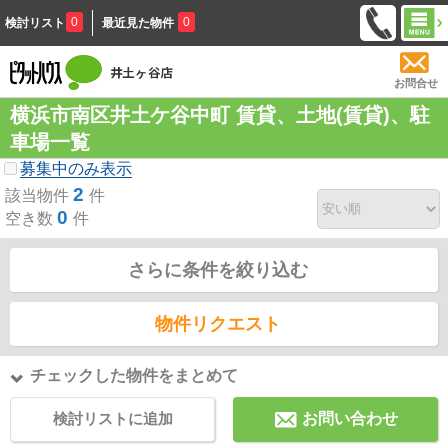
0
0
検討リスト
最近見た物件
お問合せ
横浜市南区井土ケ谷中町 賃貸、土地(賃貸)、駐
車場一覧
募集中のみ表示
2
該当物件
件
0
空き数
件
さらに条件を絞り込む
物件リクエスト
チェックした物件をまとめて
検討リストに追加
お問い合わせ