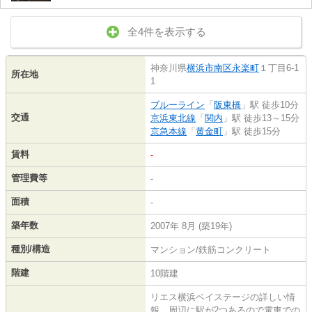
全4件を表示する
神奈川県
横浜市南区
永楽町
１丁目6-1
所在地
1
ブルーライン
「
阪東橋
」駅 徒歩10分
交通
京浜東北線
「
関内
」駅 徒歩13～15分
京急本線
「
黄金町
」駅 徒歩15分
賃料
-
管理費等
-
面積
-
築年数
2007年 8月 (築19年)
種別/構造
マンション/鉄筋コンクリート
階建
10階建
リエス横浜ベイステージの詳しい情
報。周辺に駅が2つあるので電車での