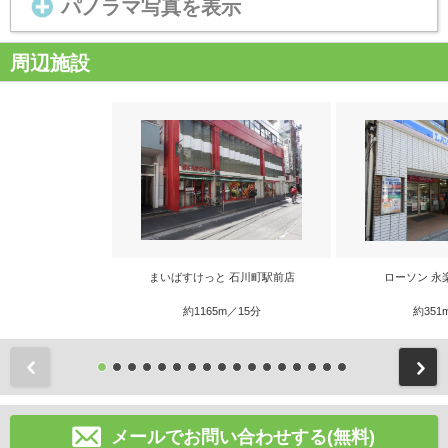
パノラマ写真を表示
周辺施設
まいばすけっと 石川町駅前店
ローソン 永
約1165m／15分
約351
前
メールでお問い合わせする(無料)