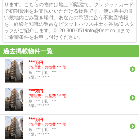
ります。こちらの物件は地上10階建て。クレジットカード
で初期費用をお支払いいただける物件です。使い勝手の良
い敷地内ごみ置き場付。あなたの希望に合う不動産情報
を、経験と知識の豊富なピタットハウス井土ヶ谷店/０スタ
ッフがご紹介します。0120-800-051/info@0net.co.jpまで
ご希望条件をお申し付けください。
過去掲載物件一覧
***
万円
(管理費・共益費 ***円)
敷：***｜礼：***
2階 / *** / ***
***
万円
(管理費・共益費 ***円)
敷：***｜礼：***
3階 / *** / ***
***
万円
(管理費・共益費 ***円)
敷：***｜礼：***
4階 / *** / ***