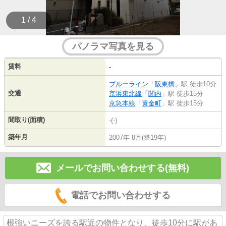
1 / 4
パノラマ写真を見る
賃料
-
ブルーライン
「
阪東橋
」駅 徒歩10分
交通
京浜東北線
「
関内
」駅 徒歩15分
京急本線
「
黄金町
」駅 徒歩15分
間取り(面積)
-(-)
築年月
2007年 8月(築19年)
メールでお問い合わせする(無料)
電話でお問い合わせする
根強いニーズを誇る駅近の物件となり、徒歩10分に駅があ