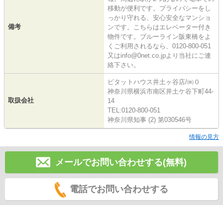
移動が便利です。プライバシーをし
っかり守れる、安心安全なマンショ
備考
ンです。こちらはエレベーター付き
物件です。ブルーライン阪東橋をよ
くご利用されるなら、0120-800-051
又はinfo@0net.co.jpより当社にご連
絡下さい。
ピタットハウス井土ヶ谷店/㈱０
神奈川県横浜市南区井土ケ谷下町44-
取扱会社
14
TEL:0120-800-051
神奈川県知事 (2) 第030546号
情報の見方
メールでお問い合わせする(無料)
電話でお問い合わせする