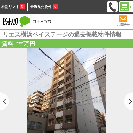
0
0
検討リスト
最近見た物件
お問合せ
リエス横浜ベイステージの過去掲載物件情報
賃料
***
万円