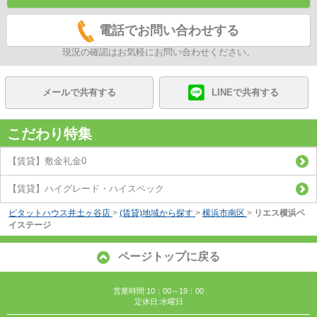
電話でお問い合わせする
現況の確認はお気軽にお問い合わせください。
メールで共有する
LINEで共有する
こだわり特集
【賃貸】敷金礼金0
【賃貸】ハイグレード・ハイスペック
ピタットハウス井土ヶ谷店
>
(賃貸)地域から探す
>
横浜市南区
>
リエス横浜ベ
イステージ
ページトップに戻る
営業時間:10：00～19：00
定休日:水曜日