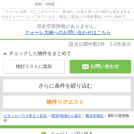
階数：4階建
「クォーレ大崎」のここがイチオシ。敷地内ごみ置き場つきの物件は最近ますま
すポピュラーになってきています。周辺に2駅ありの電車通勤しやすい物件で
す。目立つ外観と洗練された設計...
現在空室情報がありません。
クォーレ大崎へのお問い合わせはこちら
該当公開件数
2
件
1-2
件表示
チェックした物件をまとめて
検討リストに追加
お問い合わせ
さらに条件を絞り込む
物件リクエスト
ピタットハウス井土ヶ谷店
>
(賃貸)地域から探す
>
横浜市南区
>
通町の賃貸物
件