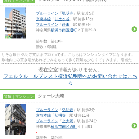
ブルーライン
「
弘明寺
」駅 徒歩5分
京急本線
「
井土ヶ谷
」駅 徒歩13分
ブルーライン
「
蒔田
」駅 徒歩7分
神奈川県
横浜市南区
通町
２丁目39-8
-
築年数：築10年
階数：9階建
りそな銀行 弘明寺支店まで127mです。こちらはマンションタイプになります。
敷地内ごみ置き場があればごみをもって歩く距離も少なくてすみます。陽当たり
が良好なマンションは梅雨時期...
現在空室情報がありません。
フェルクルールプレスト横浜弘明寺へのお問い合わせはこち
ら
クォーレ大崎
賃貸｜マンション
ブルーライン
「
弘明寺
」駅 徒歩3分
京急本線
「
弘明寺
」駅 徒歩11分
ブルーライン
「
上大岡
」駅 徒歩24分
神奈川県
横浜市南区
通町
４丁目91
-
築年数：築24年