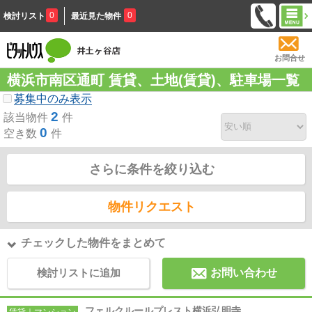
0
0
検討リスト
最近見た物件
お問合せ
横浜市南区通町 賃貸、土地(賃貸)、駐車場一覧
募集中のみ表示
2
該当物件
件
0
空き数
件
さらに条件を絞り込む
物件リクエスト
チェックした物件をまとめて
検討リストに追加
お問い合わせ
フェルクルールプレスト横浜弘明寺
賃貸｜マンション