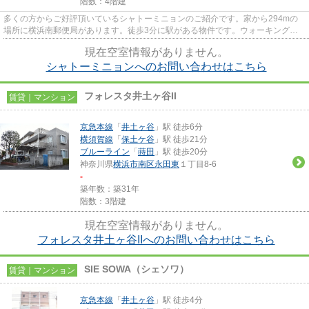
階数：4階建
多くの方からご好評頂いているシャトーミニョンのご紹介です。家から294mの
場所に横浜南郵便局があります。徒歩3分に駅がある物件です。ウォーキングや
ランニングが趣味の方に住んでも...
現在空室情報がありません。
シャトーミニョンへのお問い合わせはこちら
フォレスタ井土ヶ谷II
賃貸｜マンション
京急本線
「
井土ヶ谷
」駅 徒歩6分
横須賀線
「
保土ケ谷
」駅 徒歩21分
ブルーライン
「
蒔田
」駅 徒歩20分
神奈川県
横浜市南区
永田東
１丁目8-6
-
築年数：築31年
階数：3階建
現在空室情報がありません。
フォレスタ井土ヶ谷IIへのお問い合わせはこちら
SIE SOWA（シェソワ）
賃貸｜マンション
京急本線
「
井土ヶ谷
」駅 徒歩4分