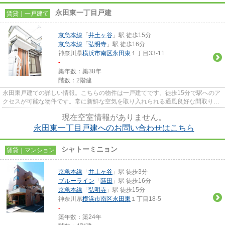
永田東一丁目戸建
賃貸｜一戸建て
京急本線
「
井土ヶ谷
」駅 徒歩15分
京急本線
「
弘明寺
」駅 徒歩16分
神奈川県
横浜市南区
永田東
１丁目33-11
-
築年数：築38年
階数：2階建
永田東戸建ての詳しい情報。こちらの物件は一戸建てです。徒歩15分で駅へのア
クセスが可能な物件です。常に新鮮な空気を取り入れられる通風良好な間取りの
一戸建て。横浜市南区で知名...
現在空室情報がありません。
永田東一丁目戸建へのお問い合わせはこちら
シャトーミニョン
賃貸｜マンション
京急本線
「
井土ヶ谷
」駅 徒歩3分
ブルーライン
「
蒔田
」駅 徒歩16分
京急本線
「
弘明寺
」駅 徒歩15分
神奈川県
横浜市南区
永田東
１丁目18-5
-
築年数：築24年