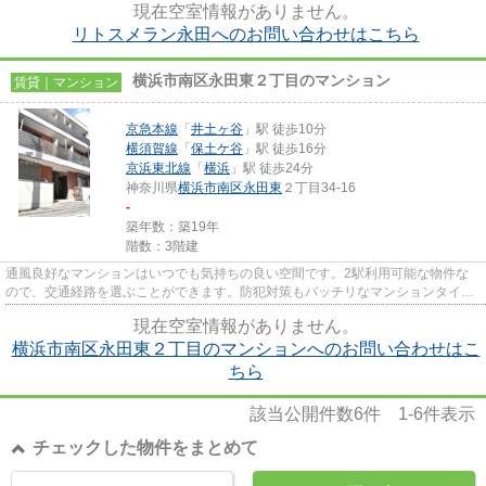
現在空室情報がありません。
リトスメラン永田へのお問い合わせはこちら
横浜市南区永田東２丁目のマンション
賃貸｜マンション
京急本線
「
井土ヶ谷
」駅 徒歩10分
横須賀線
「
保土ケ谷
」駅 徒歩16分
京浜東北線
「
横浜
」駅 徒歩24分
神奈川県
横浜市南区
永田東
２丁目34-16
-
築年数：築19年
階数：3階建
通風良好なマンションはいつでも気持ちの良い空間です。2駅利用可能な物件な
ので、交通経路を選ぶことができます。防犯対策もバッチリなマンションタイプ
の物件です。駅徒歩10分に駅が...
現在空室情報がありません。
横浜市南区永田東２丁目のマンションへのお問い合わせはこ
ちら
該当公開件数
6
件
1-6
件表示
チェックした物件をまとめて