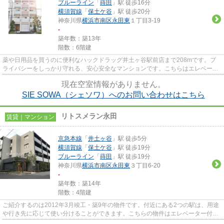
ブルーライン
「
蒔田
」駅 徒歩16分
横須賀線
「
保土ケ谷
」駅 徒歩20分
神奈川県
横浜市南区
永田東
１丁目3-19
-
築年数：築13年
階数：6階建
薬や日用品を買うのに便利なハックドラッグ井土ヶ谷駅前店まで208mです。プ
ライバシーをしっかり守れる、安心安全なマンションです。こちらはエレベータ
ー付きの物件です。外壁にはタ...
現在空室情報がありません。
SIE SOWA（シェソワ）へのお問い合わせはこちら
リトスメラン永田
賃貸｜マンション
京急本線
「
井土ヶ谷
」駅 徒歩5分
横須賀線
「
保土ケ谷
」駅 徒歩19分
ブルーライン
「
蒔田
」駅 徒歩19分
神奈川県
横浜市南区
永田東
３丁目6-20
-
築年数：築14年
階数：4階建
ご紹介するのは2012年3月竣工・築9年の物件です。付近にある2つの駅は、用途
や行き先に応じて使い分けることができます。こちらの物件はエレベーター付き
です。初期費用のカード決済が...