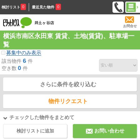
0
0
検討リスト
最近見た物件
お問合せ
横浜市南区永田東 賃貸、土地(賃貸)、駐車場一
覧
募集中のみ表示
6
該当物件
件
0
空き数
件
さらに条件を絞り込む
物件リクエスト
チェックした物件をまとめて
検討リストに追加
お問い合わせ