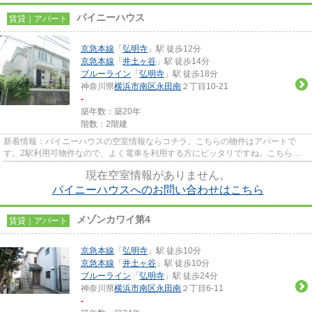
パイニーハウス
賃貸｜アパート
京急本線
「
弘明寺
」駅 徒歩12分
京急本線
「
井土ヶ谷
」駅 徒歩14分
ブルーライン
「
弘明寺
」駅 徒歩18分
神奈川県
横浜市南区
永田南
２丁目10-21
-
築年数：築20年
階数：2階建
新着情報：パイニーハウスの空室情報ならコチラ。こちらの物件はアパートで
す。2駅利用可物件なので、よく電車を利用する方にピッタリですね。こちらの
物件では初期費用をカードでお支...
現在空室情報がありません。
パイニーハウスへのお問い合わせはこちら
メゾンカワイ第4
賃貸｜アパート
京急本線
「
弘明寺
」駅 徒歩10分
京急本線
「
井土ヶ谷
」駅 徒歩10分
ブルーライン
「
弘明寺
」駅 徒歩24分
神奈川県
横浜市南区
永田南
２丁目6-11
-