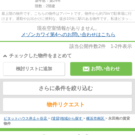
築年数：築24年
階数：2階建
最上階の物件です。こちらの物件はアパートです。物件から約70mで駐車場に行
けます。通勤やお出かけに便利な、徒歩10分に駅のある物件です。私達ピタット
ハウス井土ヶ谷店/０には、経...
現在空室情報がありません。
メゾンカワイ第4へのお問い合わせはこちら
該当公開件数
2
件
1-2
件表示
チェックした物件をまとめて
検討リストに追加
お問い合わせ
さらに条件を絞り込む
物件リクエスト
ピタットハウス井土ヶ谷店
>
(賃貸)地域から探す
>
横浜市南区
>
永田南の賃貸
物件