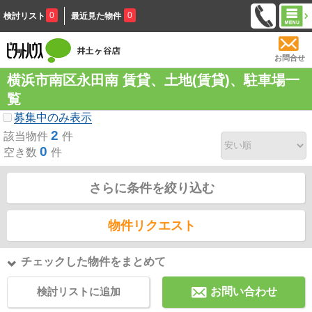
0
0
検討リスト
最近見た物件
お問合せ
横浜市南区永田南 賃貸、土地(賃貸)、駐車場一
覧
募集中のみ表示
2
該当物件
件
0
空き数
件
さらに条件を絞り込む
物件リクエスト
チェックした物件をまとめて
検討リストに追加
お問い合わせ