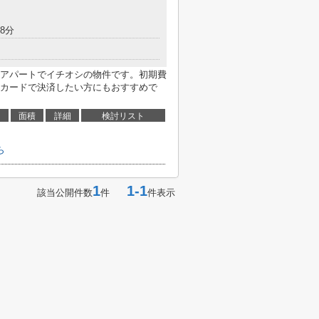
8分
アパートでイチオシの物件です。初期費
カードで決済したい方にもおすすめで
面積
詳細
検討リスト
ら
1
1-1
該当公開件数
件
件表示