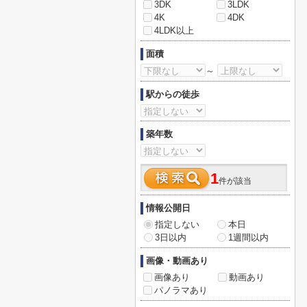
3DK
3LDK
4K
4DK
4LDK以上
面積
～
駅からの徒歩
築年数
1
件が該当
情報公開日
指定しない
本日
3日以内
1週間以内
画像・動画あり
画像あり
動画あり
パノラマあり