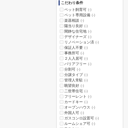
こだわり条件
ペット飼育可
(-)
ペット専用設備
(-)
楽器相談
(-)
陽当り良好
(-)
閑静な住宅地
(-)
デザイナーズ
(-)
リノベーション済
(-)
保証人不要
(-)
事務所可
(-)
２人入居可
(-)
バリアフリー
(-)
分割可
(-)
分譲タイプ
(-)
管理人常駐
(-)
眺望良好
(-)
二世帯住宅
(-)
フリーレント
(-)
カードキー
(-)
オープンハウス
(-)
外国人可
(-)
ガスコンロ設置可
(-)
ルームシェア可
(-)