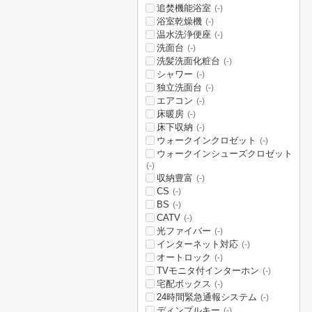
追焚機能浴室
(-)
浴室乾燥機
(-)
温水洗浄便座
(-)
洗面台
(-)
洗髪洗面化粧台
(-)
シャワー
(-)
独立洗面台
(-)
エアコン
(-)
床暖房
(-)
床下収納
(-)
ウォークインクロゼット
(-)
ウォークインシューズクロゼット
(-)
収納豊富
(-)
CS
(-)
BS
(-)
CATV
(-)
光ファイバー
(-)
インターネット対応
(-)
オートロック
(-)
TVモニタ付インターホン
(-)
宅配ボックス
(-)
24時間緊急通報システム
(-)
ディンプルキー
(-)