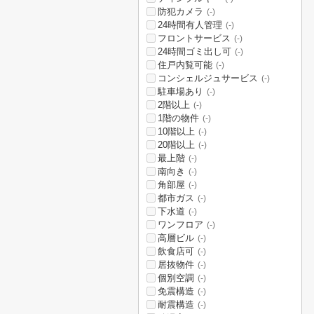
防犯カメラ
(-)
24時間有人管理
(-)
フロントサービス
(-)
24時間ゴミ出し可
(-)
住戸内覧可能
(-)
コンシェルジュサービス
(-)
駐車場あり
(-)
2階以上
(-)
1階の物件
(-)
10階以上
(-)
20階以上
(-)
最上階
(-)
南向き
(-)
角部屋
(-)
都市ガス
(-)
下水道
(-)
ワンフロア
(-)
高層ビル
(-)
飲食店可
(-)
居抜物件
(-)
個別空調
(-)
免震構造
(-)
耐震構造
(-)