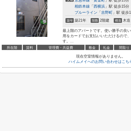
京急本線
「
黄金町
」駅 徒歩15分
相鉄本線
「
西横浜
」駅 徒歩15分
ブルーライン
「
吉野町
」駅 徒歩1
築21年
2階建
木造
築年
階数
構造
最上階のアパートです。使い勝手の良い
用をカードでお支払いいただけるので、
す。...
所在階
賃料
管理費・共益費
敷金
礼金
間取り
現在空室情報がありません。
ハイムメイへのお問い合わせはこち