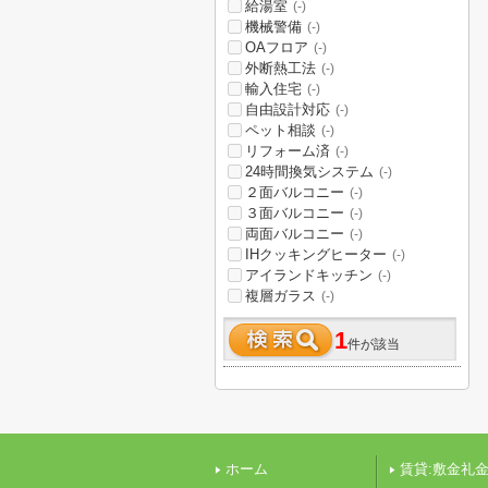
給湯室
(-)
機械警備
(-)
OAフロア
(-)
外断熱工法
(-)
輸入住宅
(-)
自由設計対応
(-)
ペット相談
(-)
リフォーム済
(-)
24時間換気システム
(-)
２面バルコニー
(-)
３面バルコニー
(-)
両面バルコニー
(-)
IHクッキングヒーター
(-)
アイランドキッチン
(-)
複層ガラス
(-)
1
件が該当
ホーム
賃貸:敷金礼金