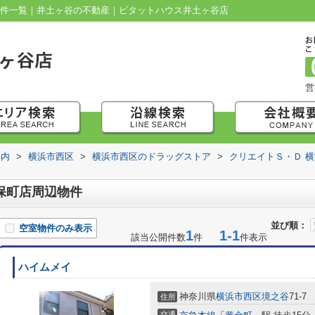
物件一覧｜井土ヶ谷の不動産｜ピタットハウス井土ヶ谷店
営
案内
>
横浜市西区
>
横浜市西区のドラッグストア
>
クリエイトＳ・Ｄ 
保町店周辺物件
並び順：
空室物件のみ表示
1
1-1
該当公開件数
件
件表示
ハイムメイ
神奈川県
横浜市西区
境之谷
71-7
住所
交通