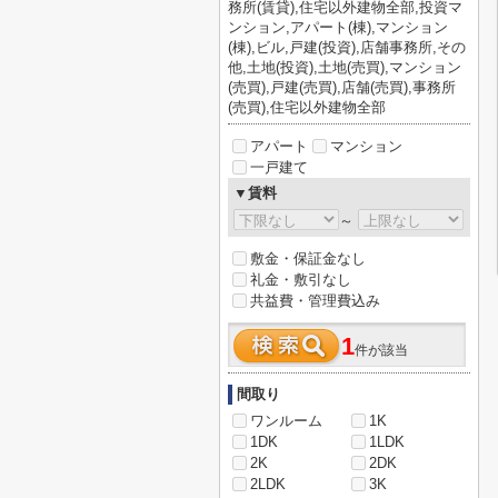
務所(賃貸),住宅以外建物全部,投資マ
ンション,アパート(棟),マンション
(棟),ビル,戸建(投資),店舗事務所,その
他,土地(投資),土地(売買),マンション
(売買),戸建(売買),店舗(売買),事務所
(売買),住宅以外建物全部
アパート
マンション
一戸建て
▼賃料
～
敷金・保証金なし
礼金・敷引なし
共益費・管理費込み
1
件が該当
間取り
ワンルーム
1K
1DK
1LDK
2K
2DK
2LDK
3K