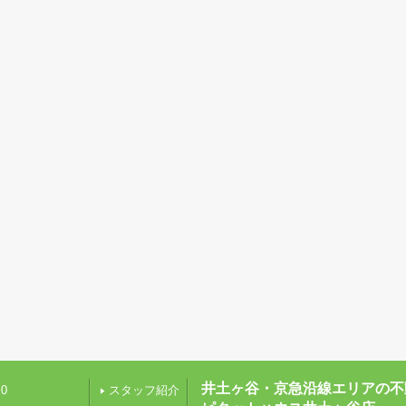
井土ヶ谷・京急沿線エリアの不
0
スタッフ紹介