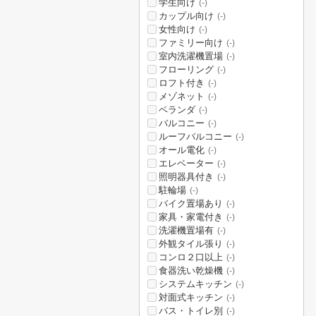
学生向け
(-)
カップル向け
(-)
女性向け
(-)
ファミリー向け
(-)
室内洗濯機置場
(-)
フローリング
(-)
ロフト付き
(-)
メゾネット
(-)
ベランダ
(-)
バルコニー
(-)
ルーフバルコニー
(-)
オール電化
(-)
エレベーター
(-)
照明器具付き
(-)
駐輪場
(-)
バイク置場あり
(-)
家具・家電付き
(-)
洗濯機置場有
(-)
外観タイル張り
(-)
コンロ２口以上
(-)
食器洗い乾燥機
(-)
システムキッチン
(-)
対面式キッチン
(-)
バス・トイレ別
(-)