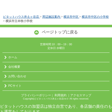
ピタットハウス井土ヶ谷店
>
周辺施設案内
>
横浜市中区
>
横浜市中区の小学校
>
横浜市立本牧小学校
ページトップに戻る
営業時間:10：00～19：00
定休日:水曜日
ホーム
会社概要
お問い合わせ
PCサイト
プライバシーポリシー
利用規約
｜アクセスマップ
｜
Copyright(c) ピタットハウス井土ヶ谷店/㈱０ All rights reserved.
ピタットハウスの加盟店は独立自営であり、各店舗の責任のも
と運営をしております。