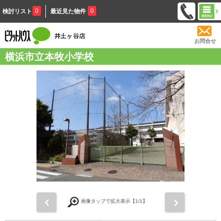
0
0
検討リスト
最近見た物件
お問合せ
横浜市立本牧小学校
前
次
画像タップで拡大表示【
1
/1】