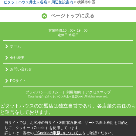
ピタットハウス井土ヶ谷店
>
周辺施設案内
>
横浜市中区
ページトップに戻る
営業時間:10：00～19：00
定休日:水曜日
ホーム
会社概要
お問い合わせ
PCサイト
プライバシーポリシー
利用規約
｜アクセスマップ
｜
Copyright(c) ピタットハウス井土ヶ谷店/㈱０ All rights reserved.
ピタットハウスの加盟店は独立自営であり、各店舗の責任のも
と運営をしております。
当サイトでは、お客様の当サイト利用状況把握、サービス向上検討を目的と
して、クッキー（Cookie）を使用しています。
詳しくは、当社の
「Cookieの取扱いについて」
をご確認ください。