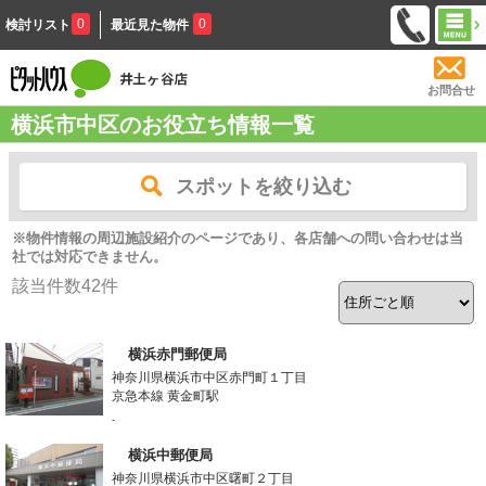
0
0
検討リスト
最近見た物件
お問合せ
横浜市中区のお役立ち情報一覧
スポットを絞り込む
※物件情報の周辺施設紹介のページであり、各店舗への問い合わせは当
社では対応できません。
該当件数
42
件
横浜赤門郵便局
神奈川県横浜市中区赤門町１丁目
京急本線 黄金町駅
-
横浜中郵便局
神奈川県横浜市中区曙町２丁目