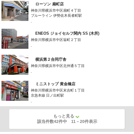
ローソン 扇町店
神奈川県横浜市中区扇町４丁目
ブルーライン 伊勢佐木長者町駅
-
ENEOS ジョイセルフ関内 SS (木所)
神奈川県横浜市中区翁町２丁目
-
横浜第２合同庁舎
神奈川県横浜市中区北仲通５丁目
-
ミニストップ 黄金橋店
神奈川県横浜市中区末吉町１丁目
京急本線 日ノ出町駅
-
もっと見る
該当件数42件中
11
－
20
件表示