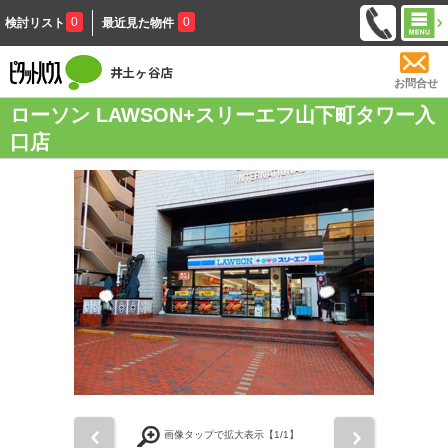
0
0
検討リスト
最近見た物件
お問合せ
ローソン LAWSON+スリーエフ山下町タワー入
口店
前
次
画像タップで拡大表示【
1
/1】