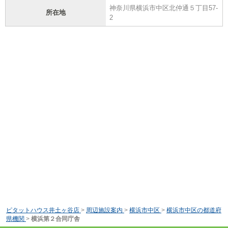
神奈川県横浜市中区北仲通５丁目57-
所在地
2
ピタットハウス井土ヶ谷店
>
周辺施設案内
>
横浜市中区
>
横浜市中区の都道府
県機関
>
横浜第２合同庁舎