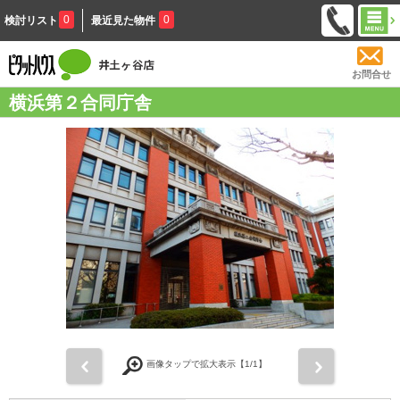
0
0
検討リスト
最近見た物件
お問合せ
横浜第２合同庁舎
前
次
画像タップで拡大表示【
1
/1】