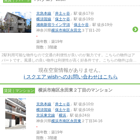
京急本線
「
井土ヶ谷
」駅 徒歩17分
横須賀線
「
保土ケ谷
」駅 徒歩19分
湘南新宿ライン宇須
「
保土ケ谷
」駅 徒歩19分
神奈川県
横浜市南区
永田北
３丁目1-20
-
築年数：築19年
階数：3階建
2駅利用可能な物件なので交通の利便性が良いのが魅力です。こちらの物件はア
パートです。風通しの良い物件は利便性が高く好条件です。こちらの物件は自走
式駐車場がご利用いただけます...
現在空室情報がありません。
i スクエア wishへのお問い合わせはこちら
横浜市南区永田東２丁目のマンション
賃貸｜マンション
京急本線
「
井土ヶ谷
」駅 徒歩10分
横須賀線
「
保土ケ谷
」駅 徒歩16分
京浜東北線
「
横浜
」駅 徒歩24分
神奈川県
横浜市南区
永田東
２丁目34-16
-
築年数：築19年
階数：3階建