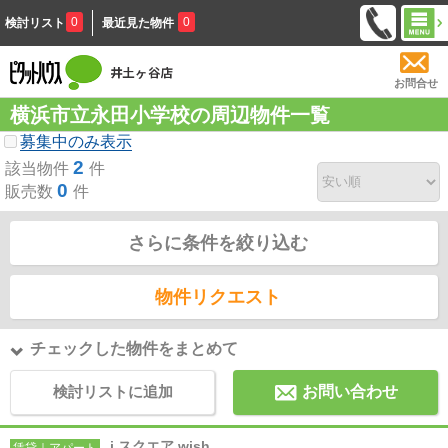
0
0
検討リスト
最近見た物件
お問合せ
横浜市立永田小学校の周辺物件一覧
募集中のみ表示
2
該当物件
件
0
販売数
件
さらに条件を絞り込む
物件リクエスト
チェックした物件をまとめて
検討リストに追加
お問い合わせ
i スクエア wish
賃貸｜アパート