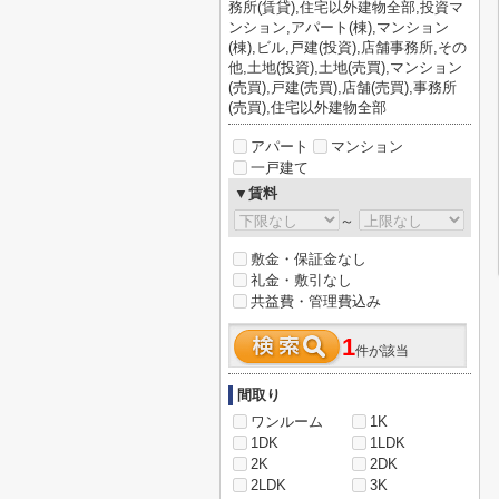
務所(賃貸),住宅以外建物全部,投資マ
ンション,アパート(棟),マンション
(棟),ビル,戸建(投資),店舗事務所,その
他,土地(投資),土地(売買),マンション
(売買),戸建(売買),店舗(売買),事務所
(売買),住宅以外建物全部
アパート
マンション
一戸建て
▼賃料
～
敷金・保証金なし
礼金・敷引なし
共益費・管理費込み
1
件が該当
間取り
ワンルーム
1K
1DK
1LDK
2K
2DK
2LDK
3K