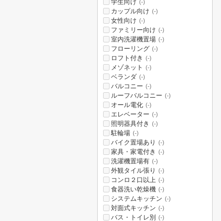
学生向け
(-)
カップル向け
(-)
女性向け
(-)
ファミリー向け
(-)
室内洗濯機置場
(-)
フローリング
(-)
ロフト付き
(-)
メゾネット
(-)
ベランダ
(-)
バルコニー
(-)
ルーフバルコニー
(-)
オール電化
(-)
エレベーター
(-)
照明器具付き
(-)
駐輪場
(-)
バイク置場あり
(-)
家具・家電付き
(-)
洗濯機置場有
(-)
外観タイル張り
(-)
コンロ２口以上
(-)
食器洗い乾燥機
(-)
システムキッチン
(-)
対面式キッチン
(-)
バス・トイレ別
(-)