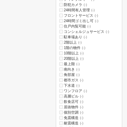
防犯カメラ
(-)
24時間有人管理
(-)
フロントサービス
(-)
24時間ゴミ出し可
(-)
住戸内覧可能
(-)
コンシェルジュサービス
(-)
駐車場あり
(-)
2階以上
(-)
1階の物件
(-)
10階以上
(-)
20階以上
(-)
最上階
(-)
南向き
(-)
角部屋
(-)
都市ガス
(-)
下水道
(-)
ワンフロア
(-)
高層ビル
(-)
飲食店可
(-)
居抜物件
(-)
個別空調
(-)
免震構造
(-)
耐震構造
(-)