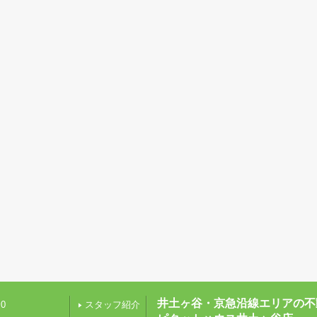
井土ヶ谷・京急沿線エリアの不
0
スタッフ紹介