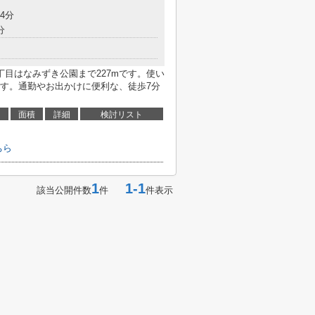
4分
分
目はなみずき公園まで227mです。使い
す。通勤やお出かけに便利な、徒歩7分
面積
詳細
検討リスト
ちら
1
1-1
該当公開件数
件
件表示