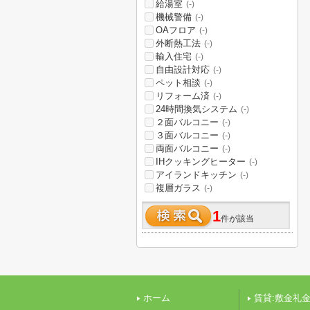
給湯室
(-)
機械警備
(-)
OAフロア
(-)
外断熱工法
(-)
輸入住宅
(-)
自由設計対応
(-)
ペット相談
(-)
リフォーム済
(-)
24時間換気システム
(-)
２面バルコニー
(-)
３面バルコニー
(-)
両面バルコニー
(-)
IHクッキングヒーター
(-)
アイランドキッチン
(-)
複層ガラス
(-)
1
件が該当
ホーム
賃貸:敷金礼金