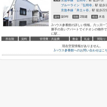
京急本線
「
弘明寺
」駅 徒歩7分
ブルーライン
「
弘明寺
」駅 徒歩1
京急本線
「
井土ヶ谷
」駅 徒歩22
築9年
2階建
木造
築年
階数
構造
Jハウス参番館の詳しい情報。六ッ川一丁
勝手の良いアパートでイチオシの物件で
に駅...
所在階
賃料
管理費・共益費
敷金
礼金
間取り
現在空室情報がありません。
Jハウス参番館へのお問い合わせはこ