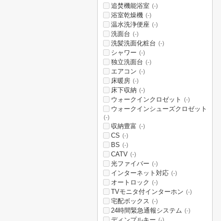
追焚機能浴室
(-)
浴室乾燥機
(-)
温水洗浄便座
(-)
洗面台
(-)
洗髪洗面化粧台
(-)
シャワー
(-)
独立洗面台
(-)
エアコン
(-)
床暖房
(-)
床下収納
(-)
ウォークインクロゼット
(-)
ウォークインシューズクロゼット
(-)
収納豊富
(-)
CS
(-)
BS
(-)
CATV
(-)
光ファイバー
(-)
インターネット対応
(-)
オートロック
(-)
TVモニタ付インターホン
(-)
宅配ボックス
(-)
24時間緊急通報システム
(-)
ディンプルキー
(-)