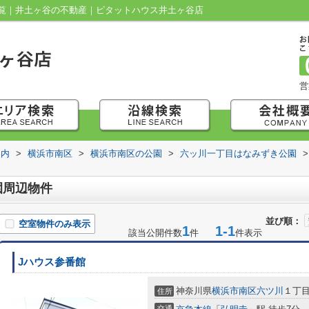
覧｜井土ヶ谷の不動産｜ピタットハウス井土ヶ谷店
営
案内
>
横浜市南区
>
横浜市南区の公園
>
六ッ川一丁目はなみずき公園
>
園周辺物件
並び順：
空室物件のみ表示
1
1-1
該当公開件数
件
件表示
Jハウス参番館
神奈川県
横浜市南区
六ツ川
１丁目2
住所
交通