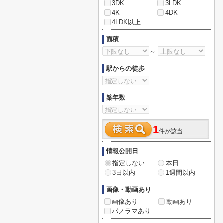
3DK
3LDK
4K
4DK
4LDK以上
面積
～
駅からの徒歩
築年数
1
件が該当
情報公開日
指定しない
本日
3日以内
1週間以内
画像・動画あり
画像あり
動画あり
パノラマあり