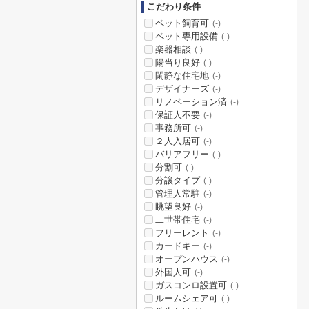
こだわり条件
ペット飼育可
(-)
ペット専用設備
(-)
楽器相談
(-)
陽当り良好
(-)
閑静な住宅地
(-)
デザイナーズ
(-)
リノベーション済
(-)
保証人不要
(-)
事務所可
(-)
２人入居可
(-)
バリアフリー
(-)
分割可
(-)
分譲タイプ
(-)
管理人常駐
(-)
眺望良好
(-)
二世帯住宅
(-)
フリーレント
(-)
カードキー
(-)
オープンハウス
(-)
外国人可
(-)
ガスコンロ設置可
(-)
ルームシェア可
(-)