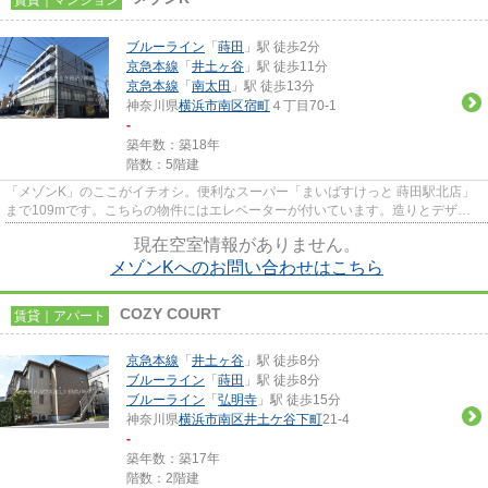
ブルーライン
「
蒔田
」駅 徒歩2分
京急本線
「
井土ヶ谷
」駅 徒歩11分
京急本線
「
南太田
」駅 徒歩13分
神奈川県
横浜市南区
宿町
４丁目70-1
-
築年数：築18年
階数：5階建
「メゾンK」のここがイチオシ。便利なスーパー「まいばすけっと 蒔田駅北店」
まで109mです。こちらの物件にはエレベーターが付いています。造りとデザイ
ンに関して、自信をもって情報...
現在空室情報がありません。
メゾンKへのお問い合わせはこちら
COZY COURT
賃貸｜アパート
京急本線
「
井土ヶ谷
」駅 徒歩8分
ブルーライン
「
蒔田
」駅 徒歩8分
ブルーライン
「
弘明寺
」駅 徒歩15分
神奈川県
横浜市南区
井土ケ谷下町
21-4
-
築年数：築17年
階数：2階建