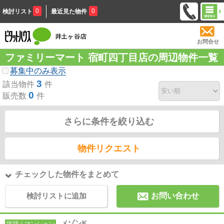
0
0
検討リスト
最近見た物件
お問合せ
ファミリーマート 宿町四丁目店の周辺物件一覧
募集中のみ表示
3
該当物件
件
0
販売数
件
さらに条件を絞り込む
物件リクエスト
チェックした物件をまとめて
検討リストに追加
お問い合わせ
メゾンK
賃貸｜マンション