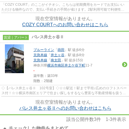
「COZY COURT」のここがイチオシ。こちらは初期費用をカードでお支払いい
ただける物件なので、支払い手続きの手間が省けます。2駅利用可能で利便性の
高い物件です。駅から徒歩8分の物...
現在空室情報がありません。
COZY COURTへのお問い合わせはこちら
パレス井土ヶ谷Ⅱ
賃貸｜アパート
ブルーライン
「
蒔田
」駅 徒歩6分
京急本線
「
井土ヶ谷
」駅 徒歩8分
京急本線
「
南太田
」駅 徒歩15分
神奈川県
横浜市南区
井土ケ谷下町
11-7
-
築年数：築33年
階数：2階建
◇【パレス井土ヶ谷Ⅱ 102号室】◇☆☆駅近！駅まで平坦♪広めのロフトスペー
ス付！☆☆横浜市南区エリアで住まい探しをするなら豊富な不動産情報を扱う当
社「ピタットハウス井土ヶ谷店」にお...
現在空室情報がありません。
パレス井土ヶ谷Ⅱへのお問い合わせはこちら
該当公開件数
3
件
1-3
件表示
チェックした物件をまとめて