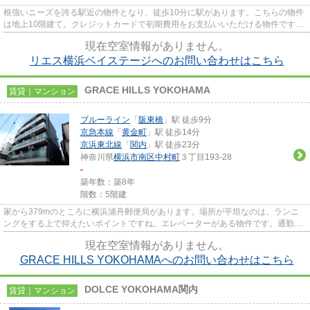
根強いニーズを誇る駅近の物件となり、徒歩10分に駅があります。こちらの物件
は地上10階建て。クレジットカードで初期費用をお支払いいただける物件です。
使い勝手の良い敷地内ごみ置...
現在空室情報がありません。
リエス横浜ベイステージへのお問い合わせはこちら
GRACE HILLS YOKOHAMA
賃貸｜マンション
ブルーライン
「
阪東橋
」駅 徒歩9分
京急本線
「
黄金町
」駅 徒歩14分
京浜東北線
「
関内
」駅 徒歩23分
神奈川県
横浜市南区
中村町
３丁目193-28
-
築年数：築8年
階数：5階建
家から379mのところに横浜浦舟郵便局があります。場所が平坦なのは、ランニ
ングをする上で抑えたいポイントですね。エレベーターがある物件です。通勤や
お出かけに便利な、徒歩9分に駅...
現在空室情報がありません。
GRACE HILLS YOKOHAMAへのお問い合わせはこちら
DOLCE YOKOHAMA関内
賃貸｜マンション