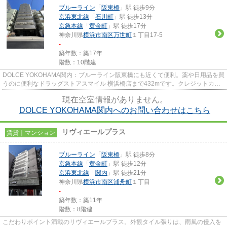
ブルーライン
「
阪東橋
」駅 徒歩9分
京浜東北線
「
石川町
」駅 徒歩13分
京急本線
「
黄金町
」駅 徒歩17分
神奈川県
横浜市南区
万世町
１丁目17-5
-
築年数：築17年
階数：10階建
DOLCE YOKOHAMA関内：ブルーライン阪東橋にも近くて便利。薬や日用品を買
うのに便利なドラッグストアスマイル 横浜橋店まで432mです。クレジットカー
ドで初期費用がお支払いいただける...
現在空室情報がありません。
DOLCE YOKOHAMA関内へのお問い合わせはこちら
リヴィエールプラス
賃貸｜マンション
ブルーライン
「
阪東橋
」駅 徒歩8分
京急本線
「
黄金町
」駅 徒歩12分
京浜東北線
「
関内
」駅 徒歩21分
神奈川県
横浜市南区
浦舟町
１丁目
-
築年数：築11年
階数：8階建
こだわりポイント満載のリヴィエールプラス。外観タイル張りは、雨風の侵入を