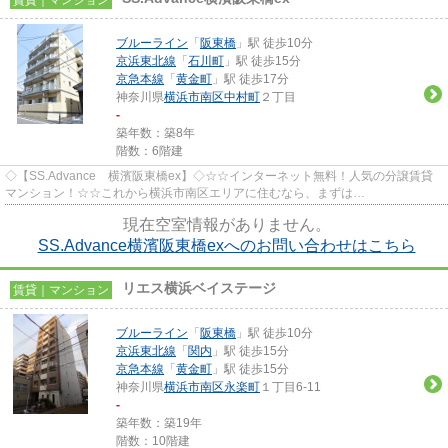
ブルーライン
「
阪東橋
」駅 徒歩10分
京浜東北線
「
石川町
」駅 徒歩15分
京急本線
「
黄金町
」駅 徒歩17分
神奈川県
横浜市南区
中村町
２丁目
-
築年数：築8年
階数：6階建
◇【SS.Advance 横濱阪東橋ex】◇☆☆インターネット無料！人気の分譲賃貸
マンション！☆☆これから横浜市南区エリアに住むなら、まずは
「info@0net.co.jp」又は「0120-800-051」から不動産...
現在空室情報がありません。
SS.Advance横濱阪東橋exへのお問い合わせはこちら
リエス横浜ベイステージ
賃貸｜マンション
ブルーライン
「
阪東橋
」駅 徒歩10分
京浜東北線
「
関内
」駅 徒歩15分
京急本線
「
黄金町
」駅 徒歩15分
神奈川県
横浜市南区
永楽町
１丁目6-11
-
築年数：築19年
階数：10階建