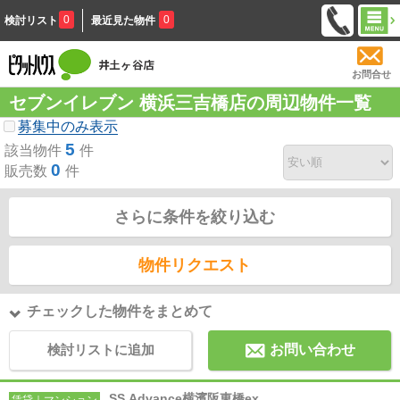
0
0
検討リスト
最近見た物件
お問合せ
セブンイレブン 横浜三吉橋店の周辺物件一覧
募集中のみ表示
5
該当物件
件
0
販売数
件
さらに条件を絞り込む
物件リクエスト
チェックした物件をまとめて
検討リストに追加
お問い合わせ
SS.Advance横濱阪東橋ex
賃貸｜マンション