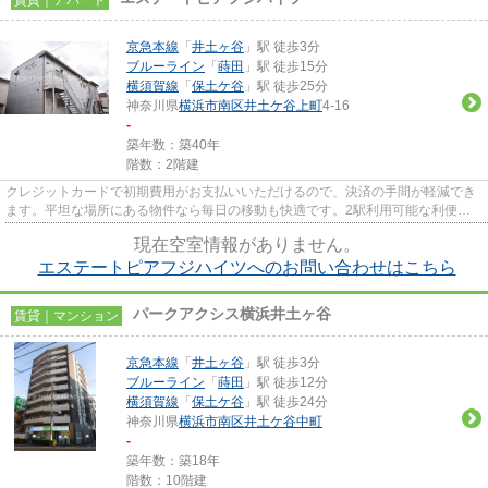
京急本線
「
井土ヶ谷
」駅 徒歩3分
ブルーライン
「
蒔田
」駅 徒歩15分
横須賀線
「
保土ケ谷
」駅 徒歩25分
神奈川県
横浜市南区
井土ケ谷上町
4-16
-
築年数：築40年
階数：2階建
クレジットカードで初期費用がお支払いいただけるので、決済の手間が軽減でき
ます。平坦な場所にある物件なら毎日の移動も快適です。2駅利用可能な利便性
の高い物件です。高ニーズな駅...
現在空室情報がありません。
エステートピアフジハイツへのお問い合わせはこちら
パークアクシス横浜井土ヶ谷
賃貸｜マンション
京急本線
「
井土ヶ谷
」駅 徒歩3分
ブルーライン
「
蒔田
」駅 徒歩12分
横須賀線
「
保土ケ谷
」駅 徒歩24分
神奈川県
横浜市南区
井土ケ谷中町
-
築年数：築18年
階数：10階建