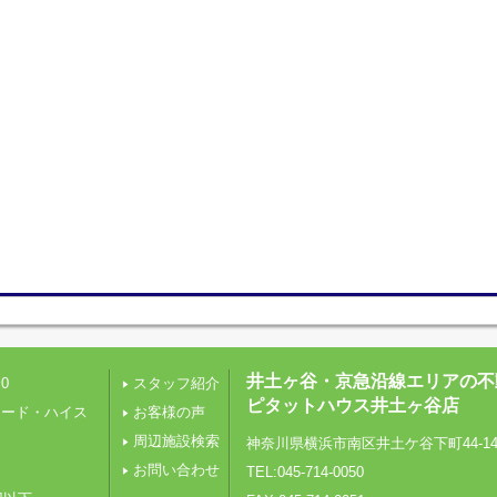
井土ヶ谷・京急沿線エリアの不
0
スタッフ紹介
ピタットハウス井土ヶ谷店
レード・ハイス
お客様の声
周辺施設検索
神奈川県横浜市南区井土ケ谷下町44-1
り
お問い合わせ
TEL:045-714-0050