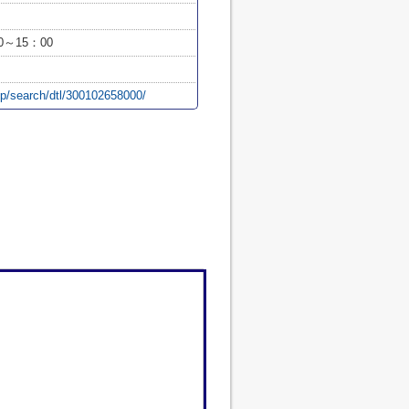
0～15：00
/p/search/dtl/300102658000/