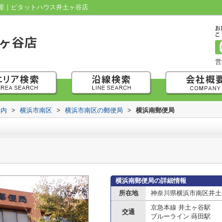
産｜ピタットハウス井土ヶ谷店
営
案内
>
横浜市南区
>
横浜市南区の郵便局
>
横浜南郵便局
横浜南郵便局の詳細情報
所在地
神奈川県横浜市南区井土ケ
京急本線 井土ヶ谷駅
交通
ブルーライン 蒔田駅