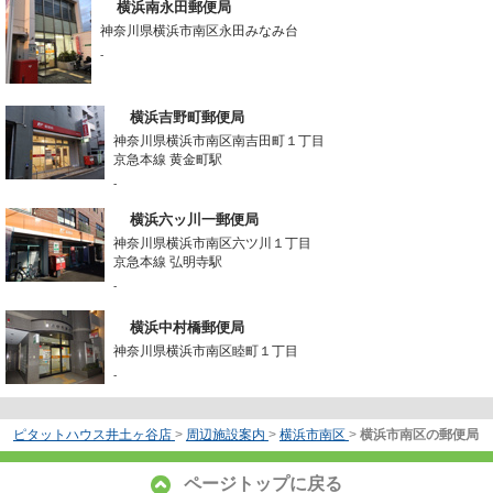
横浜南永田郵便局
神奈川県横浜市南区永田みなみ台
-
横浜吉野町郵便局
神奈川県横浜市南区南吉田町１丁目
京急本線 黄金町駅
-
横浜六ッ川一郵便局
神奈川県横浜市南区六ツ川１丁目
京急本線 弘明寺駅
-
横浜中村橋郵便局
神奈川県横浜市南区睦町１丁目
-
ピタットハウス井土ヶ谷店
>
周辺施設案内
>
横浜市南区
>
横浜市南区の郵便局
ページトップに戻る