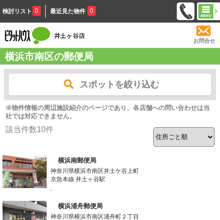
0
0
検討リスト
最近見た物件
お問合せ
横浜市南区の郵便局
スポットを絞り込む
※物件情報の周辺施設紹介のページであり、各店舗への問い合わせは当
社では対応できません。
該当件数
10
件
横浜南郵便局
神奈川県横浜市南区井土ケ谷上町
京急本線 井土ヶ谷駅
-
横浜浦舟郵便局
神奈川県横浜市南区浦舟町２丁目