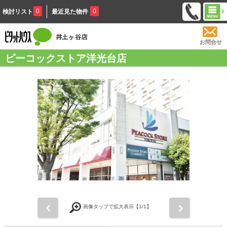
0
0
検討リスト
最近見た物件
お問合せ
ピーコックストア洋光台店
前
次
画像タップで拡大表示【
1
/1】