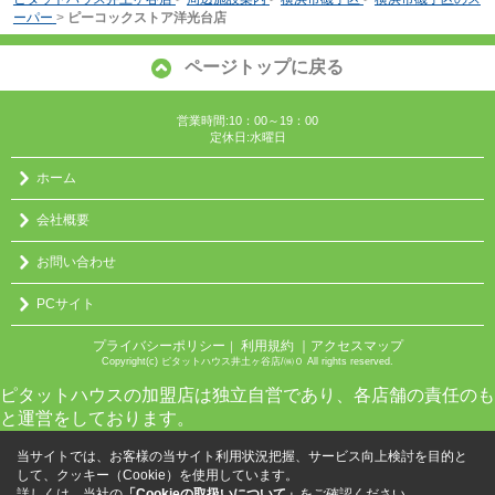
ーパー
>
ピーコックストア洋光台店
ページトップに戻る
営業時間:10：00～19：00
定休日:水曜日
ホーム
会社概要
お問い合わせ
PCサイト
プライバシーポリシー
利用規約
｜アクセスマップ
｜
Copyright(c) ピタットハウス井土ヶ谷店/㈱０ All rights reserved.
ピタットハウスの加盟店は独立自営であり、各店舗の責任のも
と運営をしております。
当サイトでは、お客様の当サイト利用状況把握、サービス向上検討を目的と
して、クッキー（Cookie）を使用しています。
詳しくは、当社の
「Cookieの取扱いについて」
をご確認ください。