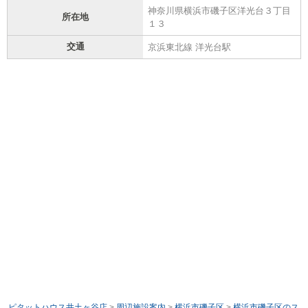
神奈川県横浜市磯子区洋光台３丁目
所在地
１３
交通
京浜東北線 洋光台駅
ピタットハウス井土ヶ谷店
>
周辺施設案内
>
横浜市磯子区
>
横浜市磯子区のス