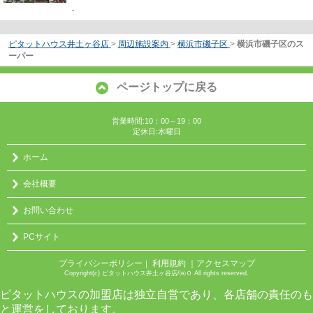
-
ピタットハウス井土ヶ谷店
>
周辺施設案内
>
横浜市磯子区
>
横浜市磯子区のス
ーパー
ページトップに戻る
営業時間:10：00～19：00
定休日:水曜日
ホーム
会社概要
お問い合わせ
PCサイト
プライバシーポリシー
利用規約
｜アクセスマップ
｜
Copyright(c) ピタットハウス井土ヶ谷店/㈱０ All rights reserved.
ピタットハウスの加盟店は独立自営であり、各店舗の責任のも
と運営をしております。