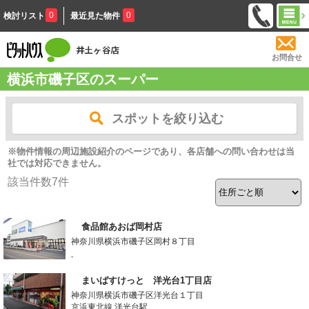
0
0
検討リスト
最近見た物件
お問合せ
横浜市磯子区のスーパー
スポットを絞り込む
※物件情報の周辺施設紹介のページであり、各店舗への問い合わせは当
社では対応できません。
該当件数
7
件
食品館あおば岡村店
神奈川県横浜市磯子区岡村８丁目
-
まいばすけっと 洋光台1丁目店
神奈川県横浜市磯子区洋光台１丁目
京浜東北線 洋光台駅