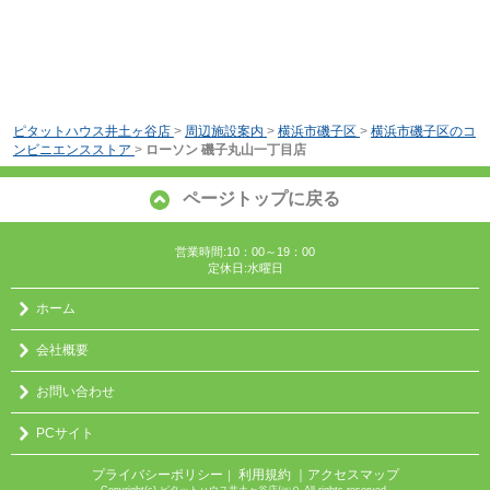
ピタットハウス井土ヶ谷店
>
周辺施設案内
>
横浜市磯子区
>
横浜市磯子区のコ
ンビニエンスストア
>
ローソン 磯子丸山一丁目店
ページトップに戻る
営業時間:10：00～19：00
定休日:水曜日
ホーム
会社概要
お問い合わせ
PCサイト
プライバシーポリシー
利用規約
｜アクセスマップ
｜
Copyright(c) ピタットハウス井土ヶ谷店/㈱０ All rights reserved.