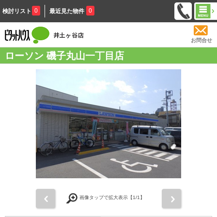
0
0
検討リスト
最近見た物件
お問合せ
ローソン 磯子丸山一丁目店
前
次
画像タップで拡大表示【
1
/1】