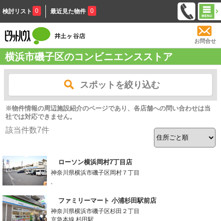
0
0
検討リスト
最近見た物件
お問合せ
横浜市磯子区のコンビニエンスストア
スポットを絞り込む
※物件情報の周辺施設紹介のページであり、各店舗への問い合わせは当
社では対応できません。
該当件数
7
件
ローソン横浜岡村7丁目店
神奈川県横浜市磯子区岡村７丁目
-
ファミリーマート 小浦杉田駅前店
神奈川県横浜市磯子区杉田２丁目
京急本線 杉田駅