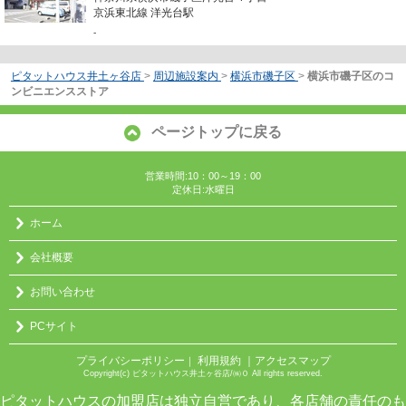
京浜東北線 洋光台駅
-
ピタットハウス井土ヶ谷店
>
周辺施設案内
>
横浜市磯子区
>
横浜市磯子区のコ
ンビニエンスストア
ページトップに戻る
営業時間:10：00～19：00
定休日:水曜日
ホーム
会社概要
お問い合わせ
PCサイト
プライバシーポリシー
利用規約
｜アクセスマップ
｜
Copyright(c) ピタットハウス井土ヶ谷店/㈱０ All rights reserved.
ピタットハウスの加盟店は独立自営であり、各店舗の責任のも