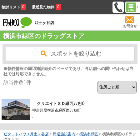
0
0
検討リスト
最近見た物件
お問合せ
横浜市緑区のドラッグストア
スポットを絞り込む
※物件情報の周辺施設紹介のページであり、各店舗への問い合わせは当
社では対応できません。
該当件数
1
件
クリエイトＳＤ緑西八朔店
神奈川県横浜市緑区西八朔町
-
ピタットハウス井土ヶ谷店
>
周辺施設案内
>
横浜市緑区
>
横浜市緑区のドラッ
グストア