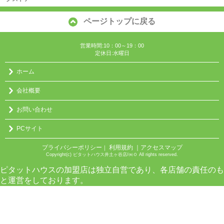
ページトップに戻る
営業時間:10：00～19：00
定休日:水曜日
ホーム
会社概要
お問い合わせ
PCサイト
プライバシーポリシー
利用規約
｜アクセスマップ
｜
Copyright(c) ピタットハウス井土ヶ谷店/㈱０ All rights reserved.
ピタットハウスの加盟店は独立自営であり、各店舗の責任のも
と運営をしております。