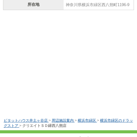
所在地
神奈川県横浜市緑区西八朔町1196-9
ピタットハウス井土ヶ谷店
>
周辺施設案内
>
横浜市緑区
>
横浜市緑区のドラッ
グストア
>
クリエイトＳＤ緑西八朔店