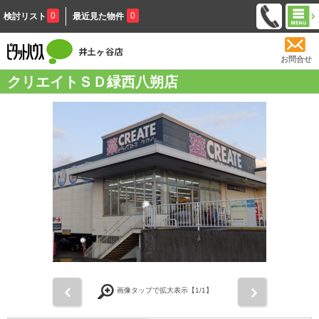
0
0
検討リスト
最近見た物件
お問合せ
クリエイトＳＤ緑西八朔店
前
次
画像タップで拡大表示【
1
/1】