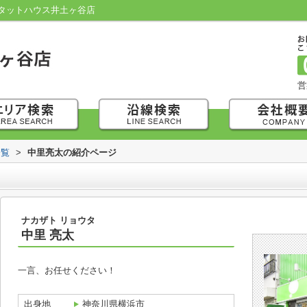
タットハウス井土ヶ谷店
営
一覧
>
中里亮太の紹介ページ
ナカザト リョウタ
中里 亮太
一言、お任せください！
出身地
神奈川県横浜市