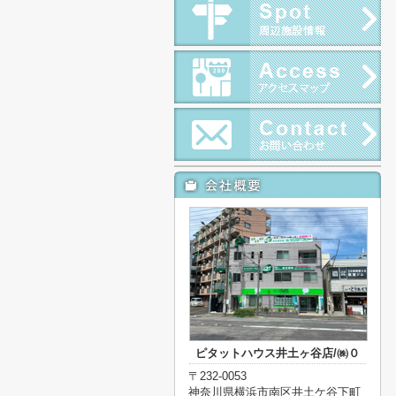
ピタットハウス井土ヶ谷店/㈱０
〒232-0053
神奈川県横浜市南区井土ケ谷下町