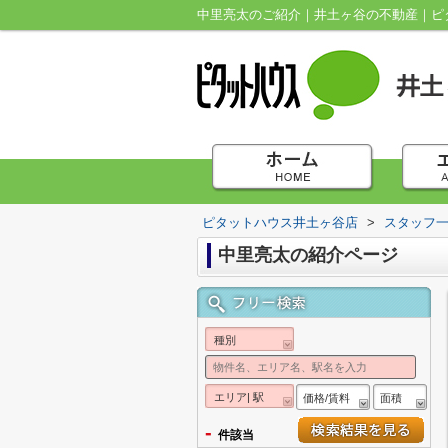
中里亮太のご紹介｜井土ヶ谷の不動産｜ピ
ピタットハウス井土ヶ谷店
>
スタッフ
中里亮太の紹介ページ
種別
エリア| 駅
価格/賃料
面積
-
件該当