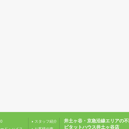
井土ヶ谷・京急沿線エリアの不
0
スタッフ紹介
ピタットハウス井土ヶ谷店
レード・ハイス
お客様の声