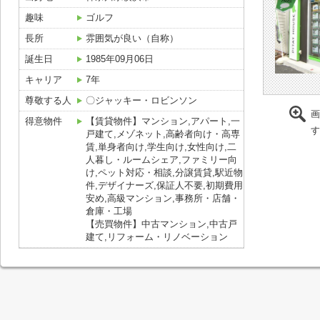
趣味
ゴルフ
長所
雰囲気が良い（自称）
誕生日
1985年09月06日
キャリア
7年
尊敬する人
〇ジャッキー・ロビンソン
画
得意物件
【賃貸物件】マンション,アパート,一
す
戸建て,メゾネット,高齢者向け・高専
賃,単身者向け,学生向け,女性向け,二
人暮し・ルームシェア,ファミリー向
け,ペット対応・相談,分譲賃貸,駅近物
件,デザイナーズ,保証人不要,初期費用
安め,高級マンション,事務所・店舗・
倉庫・工場
【売買物件】中古マンション,中古戸
建て,リフォーム・リノベーション