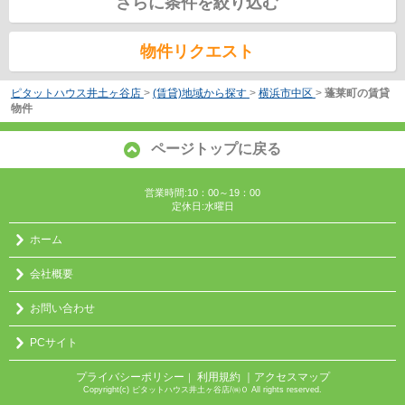
さらに条件を絞り込む
物件リクエスト
ピタットハウス井土ヶ谷店
>
(賃貸)地域から探す
>
横浜市中区
>
蓬莱町の賃貸
物件
ページトップに戻る
営業時間:10：00～19：00
定休日:水曜日
ホーム
会社概要
お問い合わせ
PCサイト
プライバシーポリシー
利用規約
｜アクセスマップ
｜
Copyright(c) ピタットハウス井土ヶ谷店/㈱０ All rights reserved.