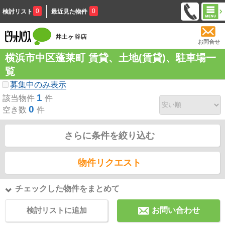
0
0
検討リスト
最近見た物件
お問合せ
横浜市中区蓬莱町 賃貸、土地(賃貸)、駐車場一
覧
募集中のみ表示
1
該当物件
件
0
空き数
件
さらに条件を絞り込む
物件リクエスト
チェックした物件をまとめて
検討リストに追加
お問い合わせ