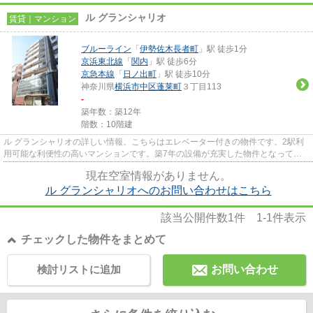
ル グランシャリオ
賃貸｜マンション
ブルーライン
「
伊勢佐木長者町
」駅 徒歩1分
京浜東北線
「
関内
」駅 徒歩6分
京急本線
「
日ノ出町
」駅 徒歩10分
神奈川県
横浜市中区
蓬莱町
３丁目113
-
築年数：築12年
階数：10階建
ル グランシャリオの詳しい情報。こちらはエレベーター付きの物件です。2駅利
用可能な利便性の高いマンションです。築7年の設備が充実した物件となってい
ます。ピタットハウス井土ヶ谷...
現在空室情報がありません。
ル グランシャリオへのお問い合わせはこちら
該当公開件数
1
件
1-1
件表示
チェックした物件をまとめて
検討リストに追加
お問い合わせ