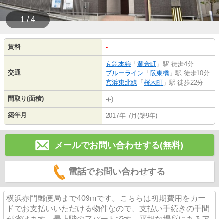
1 / 4
賃料
-
京急本線
「
黄金町
」駅 徒歩4分
交通
ブルーライン
「
阪東橋
」駅 徒歩10分
京浜東北線
「
桜木町
」駅 徒歩22分
間取り(面積)
-(-)
築年月
2017年 7月(築9年)
メールでお問い合わせする(無料)
電話でお問い合わせする
横浜赤門郵便局まで409mです。こちらは初期費用をカー
ドでお支払いいただける物件なので、支払い手続きの手間
が省けます。最上階のアパートです。平坦な場所にあるア