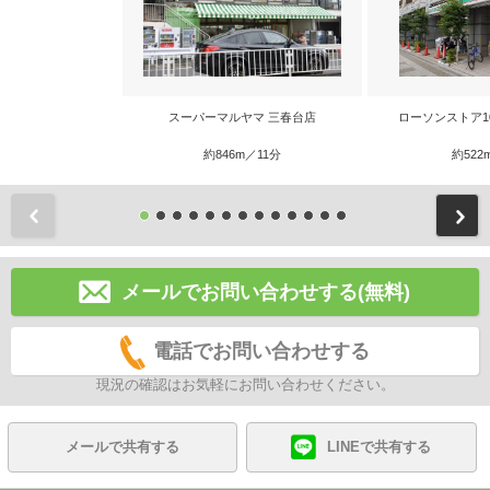
スーパーマルヤマ 三春台店
ローソンストア1
約846m／11分
約522
前
メールでお問い合わせする(無料)
電話でお問い合わせする
現況の確認はお気軽にお問い合わせください。
メールで共有する
LINEで共有する