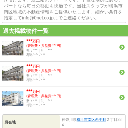
パートなら毎日の移動も快適です。当社スタッフが横浜市
南区地域の不動産情報をご提供いたします。細かい条件を
指定してinfo@0net.co.jpまでご連絡ください。
過去掲載物件一覧
***
万円
(管理費・共益費 ***円)
敷：***｜礼：***
3階 / *** / ***
***
万円
(管理費・共益費 ***円)
敷：***｜礼：***
3階 / *** / ***
***
万円
(管理費・共益費 ***円)
敷：***｜礼：***
3階 / *** / ***
神奈川県
横浜市南区
西中町
２丁目28-
所在地
4