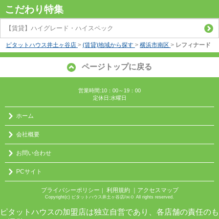
こだわり特集
【賃貸】ハイグレード・ハイスペック
ピタットハウス井土ヶ谷店
>
(賃貸)地域から探す
>
横浜市南区
>
レフィナード
ページトップに戻る
営業時間:10：00～19：00
定休日:水曜日
ホーム
会社概要
お問い合わせ
PCサイト
プライバシーポリシー
利用規約
｜アクセスマップ
｜
Copyright(c) ピタットハウス井土ヶ谷店/㈱０ All rights reserved.
ピタットハウスの加盟店は独立自営であり、各店舗の責任のも