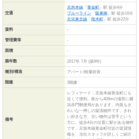
京急本線
「
黄金町
」駅 徒歩4分
交通
ブルーライン
「
阪東橋
」駅 徒歩10分
京浜東北線
「
桜木町
」駅 徒歩22分
賃料
-
管理費等
-
面積
-
築年数
2017年 7月 (築9年)
種別/構造
アパート/軽量鉄骨
階建
3階建
レフィナード：京急本線黄金町にも
近くて便利。家から409mの場所に横
浜赤門郵便局があります。内装もき
れいな一押しの築浅物件です。きれ
い好きな方、古い物件は苦手という
備考
方に。徒歩4分の位置に駅がある物件
です。京急本線黄金町付近の賃貸情
報を、当社スタッフが詳しくご紹介