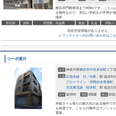
横浜赤門郵便局まで409mです。こち
る物件なので、支払い手続きの手間が省
場所...
所在階
賃料
管理費・共益費
敷金
礼金
間取り
現在空室情報がありません。
レフィナードへのお問い合わせはこち
コーポ清川
神奈川県
横浜市中区
末吉町
１丁目
住所
交通
京急本線
「
日ノ出町
」駅 徒歩5分
ブルーライン
「
伊勢佐木長者町
」
京浜東北線
「
桜木町
」駅 徒歩15
築48年
4階建
鉄筋
築年
階数
構造
外観タイル張りの耐久性のある物件です
も快適です。こちらの物件はマンション
電車...