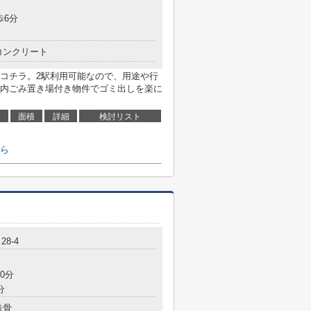
歩6分
コンクリート
コチラ。2駅利用可能なので、用途や行
内ごみ置き場付き物件でゴミ出しを楽に
面積
詳細
検討リスト
ら
8-4
0分
分
鉄骨