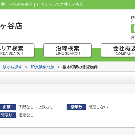
覧｜井土ヶ谷の不動産｜ピタットハウス井土ヶ谷店
営
線・駅から探す
>
JR京浜東北線
>
桜木町駅の賃貸物件
面積
下限なし～上限なし
築年数
指定しない
間取り
指定なし