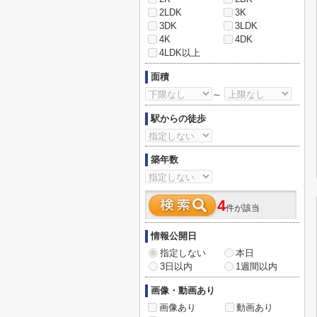
2LDK
3K
3DK
3LDK
4K
4DK
4LDK以上
面積
～
駅からの徒歩
築年数
4
件が該当
情報公開日
指定しない
本日
3日以内
1週間以内
画像・動画あり
画像あり
動画あり