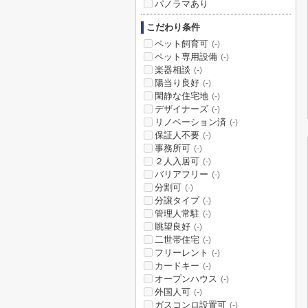
パノラマあり
こだわり条件
ペット飼育可
(-)
ペット専用設備
(-)
楽器相談
(-)
陽当り良好
(-)
閑静な住宅地
(-)
デザイナーズ
(-)
リノベーション済
(-)
保証人不要
(-)
事務所可
(-)
２人入居可
(-)
バリアフリー
(-)
分割可
(-)
分譲タイプ
(-)
管理人常駐
(-)
眺望良好
(-)
二世帯住宅
(-)
フリーレント
(-)
カードキー
(-)
オープンハウス
(-)
外国人可
(-)
ガスコンロ設置可
(-)