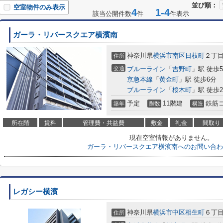
並び順：
空室物件のみ表示
4
1-4
該当公開件数
件
件表示
ガーラ・リバースクエア横濱南
神奈川県
横浜市南区
日枝町
２丁目4
住所
交通
ブルーライン
「
吉野町
」駅 徒歩
京急本線
「
黄金町
」駅 徒歩6分
ブルーライン
「
桜木町
」駅 徒歩2
予定
11階建
鉄筋
築年
階数
構造
所在階
賃料
管理費・共益費
敷金
礼金
間取り
現在空室情報がありません。
ガーラ・リバースクエア横濱南へのお問い合わ
レガシー横濱
神奈川県
横浜市中区
相生町
６丁目
住所