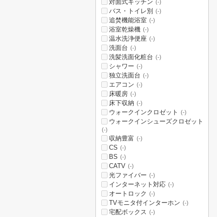
対面式キッチン
(-)
バス・トイレ別
(-)
追焚機能浴室
(-)
浴室乾燥機
(-)
温水洗浄便座
(-)
洗面台
(-)
洗髪洗面化粧台
(-)
シャワー
(-)
独立洗面台
(-)
エアコン
(-)
床暖房
(-)
床下収納
(-)
ウォークインクロゼット
(-)
ウォークインシューズクロゼット
(-)
収納豊富
(-)
CS
(-)
BS
(-)
CATV
(-)
光ファイバー
(-)
インターネット対応
(-)
オートロック
(-)
TVモニタ付インターホン
(-)
宅配ボックス
(-)