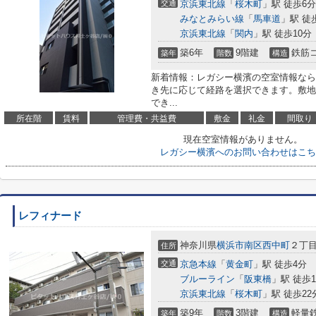
交通
京浜東北線
「
桜木町
」駅 徒歩6分
みなとみらい線
「
馬車道
」駅 徒
京浜東北線
「
関内
」駅 徒歩10分
築6年
9階建
鉄筋
築年
階数
構造
新着情報：レガシー横濱の空室情報なら
き先に応じて経路を選択できます。敷地
でき...
所在階
賃料
管理費・共益費
敷金
礼金
間取り
現在空室情報がありません。
レガシー横濱へのお問い合わせはこち
レフィナード
神奈川県
横浜市南区
西中町
２丁目2
住所
交通
京急本線
「
黄金町
」駅 徒歩4分
ブルーライン
「
阪東橋
」駅 徒歩1
京浜東北線
「
桜木町
」駅 徒歩22
築9年
3階建
軽量
築年
階数
構造