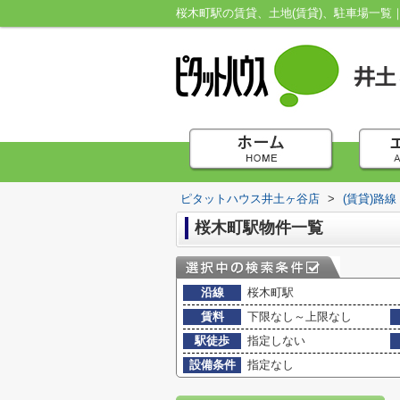
桜木町駅の賃貸、土地(賃貸)、駐車場一
ピタットハウス井土ヶ谷店
>
(賃貸)路
桜木町駅物件一覧
沿線
桜木町駅
賃料
下限なし～上限なし
駅徒歩
指定しない
設備条件
指定なし