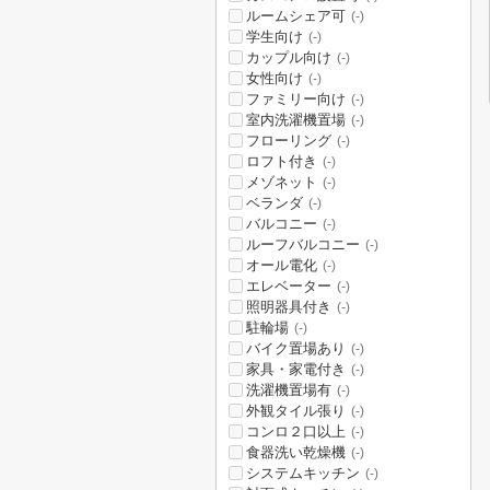
ルームシェア可
(-)
学生向け
(-)
カップル向け
(-)
女性向け
(-)
ファミリー向け
(-)
室内洗濯機置場
(-)
フローリング
(-)
ロフト付き
(-)
メゾネット
(-)
ベランダ
(-)
バルコニー
(-)
ルーフバルコニー
(-)
オール電化
(-)
エレベーター
(-)
照明器具付き
(-)
駐輪場
(-)
バイク置場あり
(-)
家具・家電付き
(-)
洗濯機置場有
(-)
外観タイル張り
(-)
コンロ２口以上
(-)
食器洗い乾燥機
(-)
システムキッチン
(-)