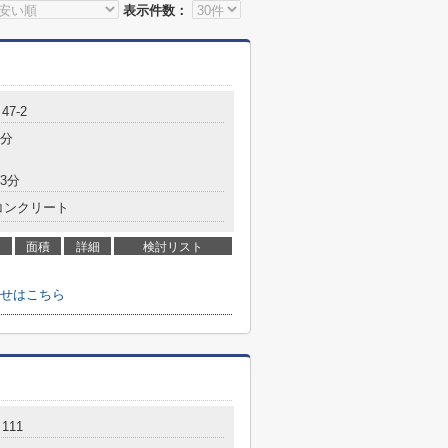
表示件数：
7-2
5分
3分
コンクリート
面積
詳細
検討リスト
せはこちら
111