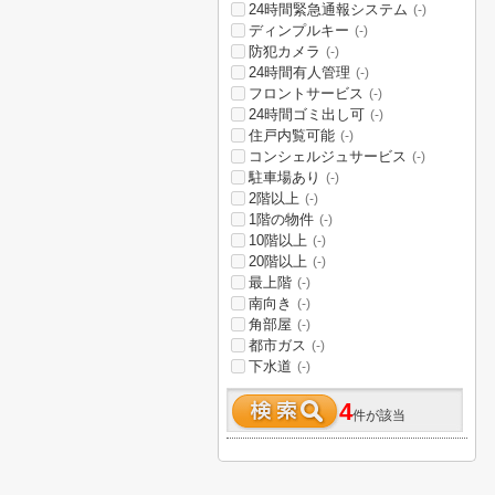
24時間緊急通報システム
(-)
ディンプルキー
(-)
防犯カメラ
(-)
24時間有人管理
(-)
フロントサービス
(-)
24時間ゴミ出し可
(-)
住戸内覧可能
(-)
コンシェルジュサービス
(-)
駐車場あり
(-)
2階以上
(-)
1階の物件
(-)
10階以上
(-)
20階以上
(-)
最上階
(-)
南向き
(-)
角部屋
(-)
都市ガス
(-)
下水道
(-)
4
件が該当