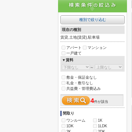
種別で絞り込む
現在の種別
賃貸,土地(賃貸),駐車場
アパート
マンション
一戸建て
▼賃料
～
敷金・保証金なし
礼金・敷引なし
共益費・管理費込み
4
件が該当
間取り
ワンルーム
1K
1DK
1LDK
2K
2DK