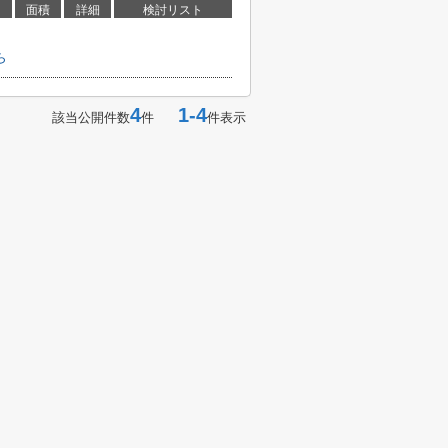
面積
詳細
検討リスト
ら
4
1-4
該当公開件数
件
件表示