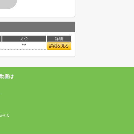
方位
詳細
***
詳細を見る
動産は
4
店/㈱０