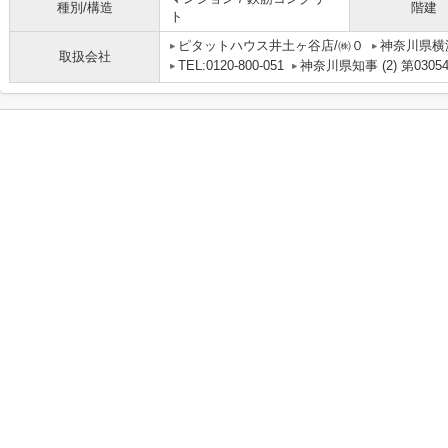
種別/構造
階建
ト
ピタットハウス井土ヶ谷店/㈱０
神奈川県横
取扱会社
TEL:0120-800-051
神奈川県知事 (2) 第0305