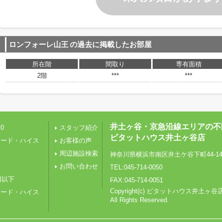
ロンフォーレ山王
の過去に掲載したお部屋
所在階
間取り
専有面積
2階
***
***
井土ヶ谷・京急沿線エリアの不
0
スタッフ紹介
ピタットハウス井土ヶ谷店
レード・ハイス
お客様の声
周辺施設検索
神奈川県横浜市南区井土ケ谷下町44-1
り
お問い合わせ
TEL:045-714-0050
円以下
FAX:045-714-0051
Copyright(c) ピタットハウス井土ヶ谷
レード・ハイス
All Rights Reserved.