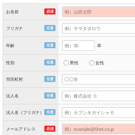
お名前
必須
フリガナ
任意
年齢
任意
歳
性別
任意
男性
女性
市区町村
任意
法人名
任意
法人名（フリガナ）
任意
メールアドレス
必須