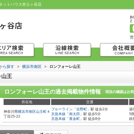
タットハウス井土ヶ谷店
営
域から探す
>
横浜市南区
>
ロンフォーレ山王
レ山王
ロンフォーレ山王
の過去掲載物件情報
現況の確認はお気
所在地
交通
ブルーライン
「
吉野町
」駅 徒歩2分
築
神奈川県
横浜市南区
山王町
４
京急本線
「
南太田
」駅 徒歩5分
5
丁目25-22
京急本線
「
黄金町
」駅 徒歩8分
鉄