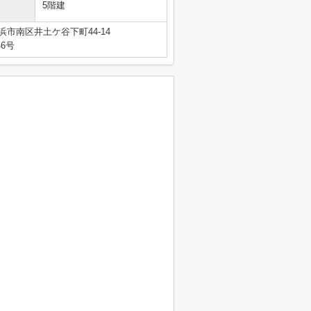
5階建
浜市南区井土ケ谷下町44-14
46号