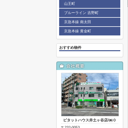
山王町
ブルーライン 吉野町
京急本線 南太田
京急本線 黄金町
おすすめ物件
ピタットハウス井土ヶ谷店/㈱０
〒232-0053