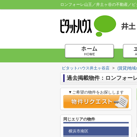
ロンフォーレ山王／井土ヶ谷の不動産／ピ
ピタットハウス井土ヶ谷店
>
(賃貸)地
過去掲載物件：ロンフォー
▼ご希望の物件をお探しします
同じエリアの物件
横浜市南区