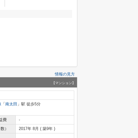
情報の見方
【マンション】
線
「
南太田
」駅 徒歩5分
益費
-
年数）
2017年 8月 ( 築9年 )