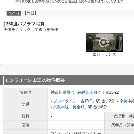
※写真や図と実際の現状とが異なる場合は現状を優先させていただきます
【外観】
コメント
360度パノラマ写真
画像をクリックして視点を操作
エントランス
ロンフォーレ山王
の物件概要
所在地
神奈川県
横浜市南区
山王町
４丁目25-22
ブルーライン
「
吉野町
」駅 徒歩2分
京急本
交通
京急本線
「
黄金町
」駅 徒歩8分
賃料
-
管理費・共
面積
-
築年月（築
マンション / 鉄筋コンクリー