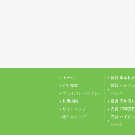
ホーム
賃貸:敷金礼金
会社概要
賃貸:ハイグ
プライバシーポリシー
ペック
利用規約
投資:高利回
サイトマップ
売買:1500万
物件カタログ
売買:ハイグ
ペック