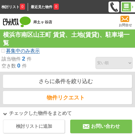
0
0
検討リスト
最近見た物件
お問合せ
横浜市南区山王町 賃貸、土地(賃貸)、駐車場一
覧
募集中のみ表示
2
該当物件
件
0
空き数
件
さらに条件を絞り込む
物件リクエスト
チェックした物件をまとめて
検討リストに追加
お問い合わせ