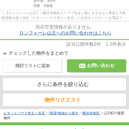
築年数：築9年
階数：5階建
◇【ロンフォーレ山王】◇横浜市南区エリアで住まい探しをするなら豊富な不動
産情報を扱う当社「ピタットハウス井土ヶ谷店」にお任せください！お電話での
お問い合わせは「0120-800-051...
現在空室情報がありません。
ロンフォーレ山王へのお問い合わせはこちら
該当公開件数
2
件
1-2
件表示
チェックした物件をまとめて
検討リストに追加
お問い合わせ
さらに条件を絞り込む
物件リクエスト
ピタットハウス井土ヶ谷店
>
(賃貸)地域から探す
>
横浜市南区
>
山王町の賃貸
物件