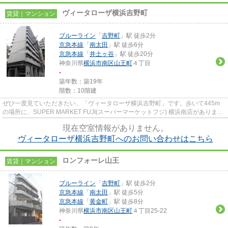
ヴィータローザ横浜吉野町
賃貸｜マンション
ブルーライン
「
吉野町
」駅 徒歩2分
京急本線
「
南太田
」駅 徒歩6分
京急本線
「
井土ヶ谷
」駅 徒歩20分
神奈川県
横浜市南区
山王町
４丁目
-
築年数：築19年
階数：10階建
ぜひ一度見ていただきたい、「ヴィータローザ横浜吉野町」です。歩いて445m
の場所に、SUPER MARKET FUJI(スーパーマーケットフジ) 横浜南店がありま
す。行き先に応じて駅を選べる2駅利...
現在空室情報がありません。
ヴィータローザ横浜吉野町へのお問い合わせはこちら
ロンフォーレ山王
賃貸｜マンション
ブルーライン
「
吉野町
」駅 徒歩2分
京急本線
「
南太田
」駅 徒歩5分
京急本線
「
黄金町
」駅 徒歩8分
神奈川県
横浜市南区
山王町
４丁目25-22
-