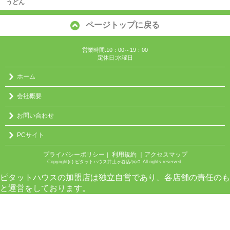
うどん
ページトップに戻る
営業時間:10：00～19：00
定休日:水曜日
ホーム
会社概要
お問い合わせ
PCサイト
プライバシーポリシー
利用規約
｜アクセスマップ
｜
Copyright(c) ピタットハウス井土ヶ谷店/㈱０ All rights reserved.
ピタットハウスの加盟店は独立自営であり、各店舗の責任のも
と運営をしております。