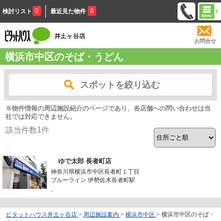
0
0
検討リスト
最近見た物件
お問合せ
横浜市中区のそば・うどん
スポットを絞り込む
※物件情報の周辺施設紹介のページであり、各店舗への問い合わせは当
社では対応できません。
該当件数
1
件
ゆで太郎 長者町店
神奈川県横浜市中区長者町１丁目
ブルーライン 伊勢佐木長者町駅
-
ピタットハウス井土ヶ谷店
>
周辺施設案内
>
横浜市中区
>
横浜市中区のそば・