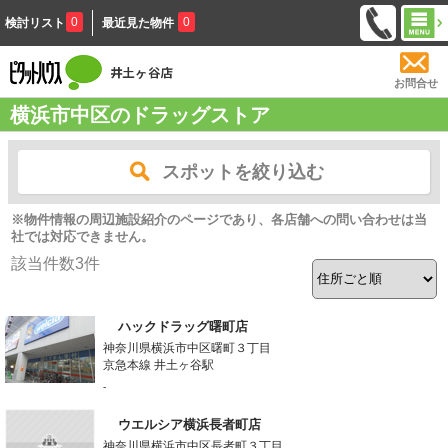
0
0
検討リスト
最近見た物件
お問合せ
横浜市中区のドラッグストア
スポットを絞り込む
※物件情報の周辺施設紹介のページであり、各店舗への問い合わせは当
社では対応できません。
該当件数
3
件
ハックドラッグ曙町店
神奈川県横浜市中区曙町３丁目
京急本線 井土ヶ谷駅
-
ウエルシア横浜長者町店
神奈川県横浜市中区長者町３丁目