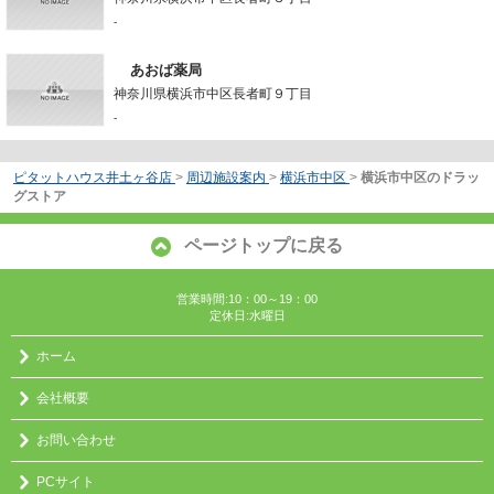
-
あおば薬局
神奈川県横浜市中区長者町９丁目
-
ピタットハウス井土ヶ谷店
>
周辺施設案内
>
横浜市中区
>
横浜市中区のドラッ
グストア
ページトップに戻る
営業時間:10：00～19：00
定休日:水曜日
ホーム
会社概要
お問い合わせ
PCサイト