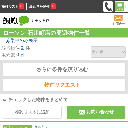
0
0
検討リスト
最近見た物件
お問合せ
ローソン 石川町店の周辺物件一覧
募集中のみ表示
2
該当物件
件
0
販売数
件
さらに条件を絞り込む
物件リクエスト
チェックした物件をまとめて
検討リストに追加
お問い合わせ
旭ビル
賃貸｜マンション