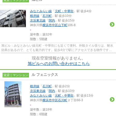
みなとみらい線
「
元町・中華街
」駅 徒歩4分
根岸線
「
石川町
」駅 徒歩10分
京浜東北線
「
関内
」駅 徒歩15分
神奈川県
横浜市中区
山下町
106-8
-
築年数：築32年
階数：5階建
旭ビル：みなとみらい線元町・中華街にも近くて便利。外観タイル張りは、耐水
効果があるので、とても魅力的です。徒歩4分で駅にアクセスできる物件です。
防犯対策もバッチリなマンショ...
現在空室情報がありません。
旭ビルへのお問い合わせはこちら
ル フェニックス
賃貸｜マンション
根岸線
「
石川町
」駅 徒歩2分
京浜東北線
「
関内
」駅 徒歩10分
みなとみらい線
「
元町・中華街
」駅 徒歩13分
神奈川県
横浜市中区
石川町
２丁目66-3
-
築年数：築18年
階数：6階建