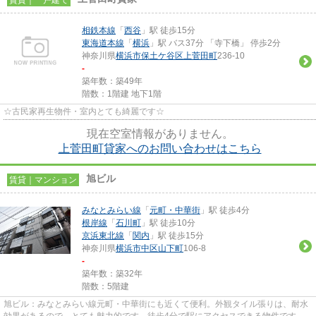
相鉄本線
「
西谷
」駅 徒歩15分
東海道本線
「
横浜
」駅 バス37分 「寺下橋」 停歩2分
神奈川県
横浜市保土ケ谷区
上菅田町
236-10
-
築年数：築49年
階数：1階建 地下1階
☆古民家再生物件・室内とても綺麗です☆
現在空室情報がありません。
上菅田町貸家へのお問い合わせはこちら
旭ビル
賃貸｜マンション
みなとみらい線
「
元町・中華街
」駅 徒歩4分
根岸線
「
石川町
」駅 徒歩10分
京浜東北線
「
関内
」駅 徒歩15分
神奈川県
横浜市中区
山下町
106-8
-
築年数：築32年
階数：5階建
旭ビル：みなとみらい線元町・中華街にも近くて便利。外観タイル張りは、耐水
効果があるので、とても魅力的です。徒歩4分で駅にアクセスできる物件です。