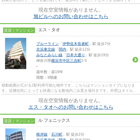
防犯対策もバッチリなマンショ...
現在空室情報がありません。
旭ビルへのお問い合わせはこちら
エス・タオ
賃貸｜マンション
ブルーライン
「
伊勢佐木長者町
」駅 徒歩7分
京浜東北線
「
関内
」駅 徒歩12分
みなとみらい線
「
日本大通り
」駅 徒歩19分
神奈川県
横浜市中区
三吉町
2-5
-
築年数：築19年
階数：9階建
移動範囲が広がる2駅利用可能な物件です。こちらはマンションタイプになりま
す。近隣住民にとっても快適になる敷地内ごみ置き場付きです。外壁はタイル張
りとなっていて、印象的な外観...
現在空室情報がありません。
エス・タオへのお問い合わせはこちら
ル フェニックス
賃貸｜マンション
根岸線
「
石川町
」駅 徒歩2分
京浜東北線
「
関内
」駅 徒歩10分