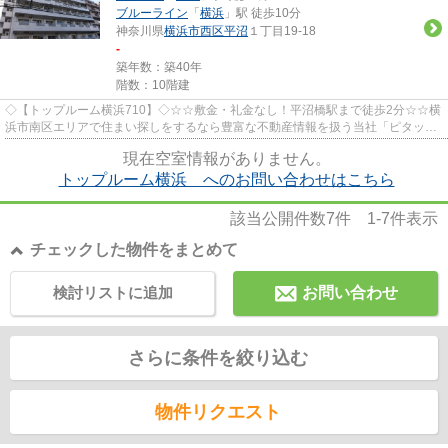
ブルーライン
「
横浜
」駅 徒歩10分
神奈川県
横浜市西区
平沼
１丁目19-18
-
築年数：築40年
階数：10階建
◇【トップルーム横浜710】◇☆☆敷金・礼金なし！平沼橋駅まで徒歩2分☆☆横
浜市南区エリアで住まい探しをするなら豊富な不動産情報を扱う当社「ピタット
ハウス井土ヶ谷店」にお任せくださ...
現在空室情報がありません。
トップルーム横浜 へのお問い合わせはこちら
該当公開件数
7
件
1-7
件表示
チェックした物件をまとめて
検討リストに追加
お問い合わせ
さらに条件を絞り込む
物件リクエスト