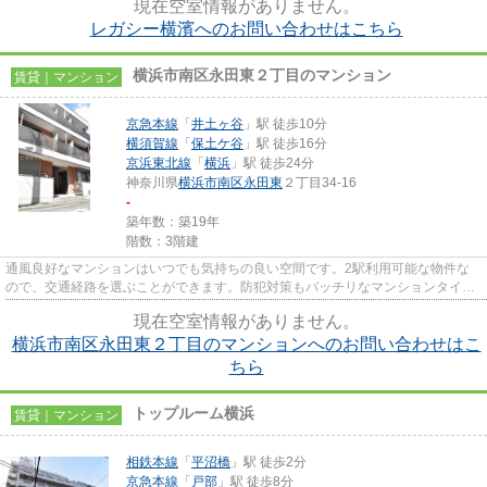
現在空室情報がありません。
レガシー横濱へのお問い合わせはこちら
横浜市南区永田東２丁目のマンション
賃貸｜マンション
京急本線
「
井土ヶ谷
」駅 徒歩10分
横須賀線
「
保土ケ谷
」駅 徒歩16分
京浜東北線
「
横浜
」駅 徒歩24分
神奈川県
横浜市南区
永田東
２丁目34-16
-
築年数：築19年
階数：3階建
通風良好なマンションはいつでも気持ちの良い空間です。2駅利用可能な物件な
ので、交通経路を選ぶことができます。防犯対策もバッチリなマンションタイプ
の物件です。駅徒歩10分に駅が...
現在空室情報がありません。
横浜市南区永田東２丁目のマンションへのお問い合わせはこ
ちら
トップルーム横浜
賃貸｜マンション
相鉄本線
「
平沼橋
」駅 徒歩2分
京急本線
「
戸部
」駅 徒歩8分