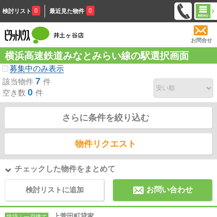
0
0
検討リスト
最近見た物件
お問合せ
横浜高速鉄道みなとみらい線の駅選択画面
募集中のみ表示
7
該当物件
件
0
空き数
件
さらに条件を絞り込む
物件リクエスト
チェックした物件をまとめて
検討リストに追加
お問い合わせ
上菅田町貸家
賃貸｜一戸建て