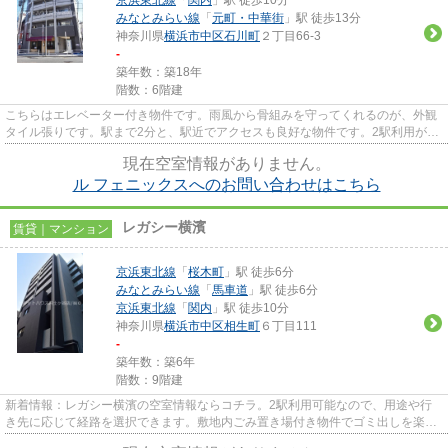
みなとみらい線
「
元町・中華街
」駅 徒歩13分
神奈川県
横浜市中区
石川町
２丁目66-3
-
築年数：築18年
階数：6階建
こちらはエレベーター付き物件です。雨風から骨組みを守ってくれるのが、外観
タイル張りです。駅まで2分と、駅近でアクセスも良好な物件です。2駅利用がで
きるので電車の利用に役立つ...
現在空室情報がありません。
ル フェニックスへのお問い合わせはこちら
レガシー横濱
賃貸｜マンション
京浜東北線
「
桜木町
」駅 徒歩6分
みなとみらい線
「
馬車道
」駅 徒歩6分
京浜東北線
「
関内
」駅 徒歩10分
神奈川県
横浜市中区
相生町
６丁目111
-
築年数：築6年
階数：9階建
新着情報：レガシー横濱の空室情報ならコチラ。2駅利用可能なので、用途や行
き先に応じて経路を選択できます。敷地内ごみ置き場付き物件でゴミ出しを楽に
できます。こちらのマンション...